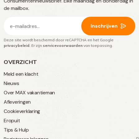
Consumentennieuwsbrief. Elke maandag en donderdag in
media
de mailbox.
E-
Inschrijven
mailadres
Deze site wordt beschermd door reCAPTCHA en het Google
(Vereist)
privacybeleid
. Er zijn
servicevoorwaarden
van toepassing.
OVERZICHT
Meld een klacht
Nieuws
Over MAX vakantieman
Afleveringen
Cookieverklaring
Eropuit
Tips & Hulp