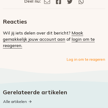
Deel nu:
Deel
Deel
Deel
Deel
Deel
via
op
op
via
E-
Facebook
Twitter
Whatsapp
dit
mail
Reacties
op
Wil jij iets delen over dit bericht?
Maak
social
gemakkelijk jouw account aan
of
login om te
media
reageren.
Log in om te reageren
Gerelateerde artikelen
Alle artikelen