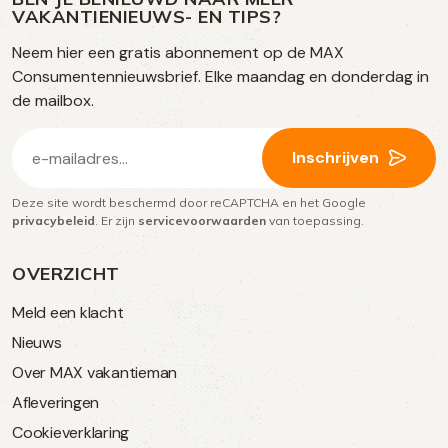
op
VAKANTIENIEUWS- EN TIPS?
TikTok
Facebook
Instagram
Neem hier een gratis abonnement op de MAX
social
Consumentennieuwsbrief. Elke maandag en donderdag in
media
de mailbox.
E-
Inschrijven
mailadres
Deze site wordt beschermd door reCAPTCHA en het Google
(Vereist)
privacybeleid
. Er zijn
servicevoorwaarden
van toepassing.
OVERZICHT
Meld een klacht
Nieuws
Over MAX vakantieman
Afleveringen
Cookieverklaring