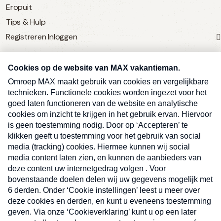
Eropuit
Tips & Hulp
Registreren
Inloggen
SERVICE
Over Omroep MAX
MAX Vandaag
MAX Meldpunt
Pers
Contact
Algemene voorwaarden
Ben je benieuwd naar meer
Sluite
Privacyverklaring
vakantienieuws- en tips?
Kwetsbaarheid melden
Registreren
Inloggen
E-
Inschrijven
mailadres