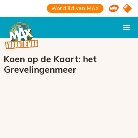
Omroep M
NPO S
Word lid van MAX
Koen op de Kaart: het
Grevelingenmeer