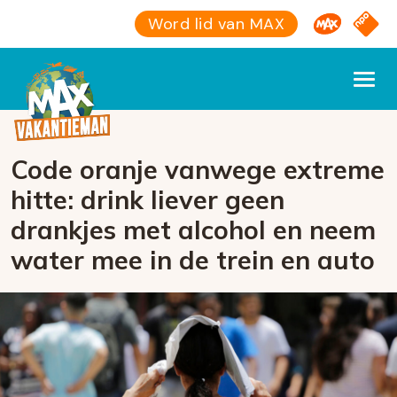
Omroep M
NPO S
Word lid van MAX
Code oranje vanwege extreme
hitte: drink liever geen
drankjes met alcohol en neem
water mee in de trein en auto