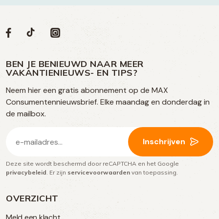
Volg
Volg
Social
Volg
Volg
ons
ons
ons
ons
media
op
op
op
BEN JE BENIEUWD NAAR MEER
op
VAKANTIENIEUWS- EN TIPS?
TikTok
Facebook
Instagram
Neem hier een gratis abonnement op de MAX
social
Consumentennieuwsbrief. Elke maandag en donderdag in
media
de mailbox.
E-
Inschrijven
mailadres
Deze site wordt beschermd door reCAPTCHA en het Google
(Vereist)
privacybeleid
. Er zijn
servicevoorwaarden
van toepassing.
OVERZICHT
Meld een klacht