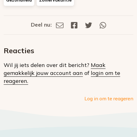
Gezondheid
Zomervakantie
Deel nu:
Deel
Deel
Deel
Deel
Deel
via
op
op
via
E-
Facebook
Twitter
Whatsapp
dit
mail
Reacties
op
Wil jij iets delen over dit bericht?
Maak
social
gemakkelijk jouw account aan
of
login om te
media
reageren.
Log in om te reageren