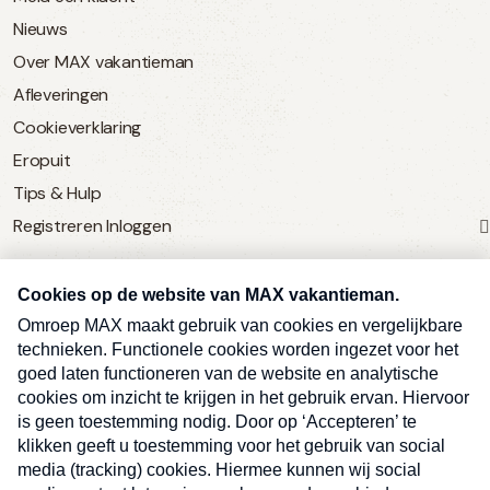
Nieuws
Over MAX vakantieman
Afleveringen
Cookieverklaring
Eropuit
Tips & Hulp
Registreren
Inloggen
SERVICE
Over Omroep MAX
MAX Vandaag
MAX Meldpunt
Pers
Contact