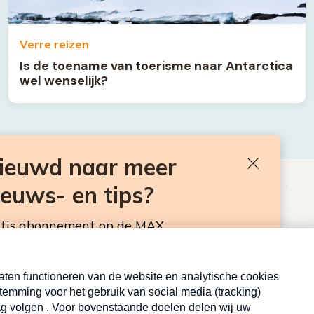
Verre reizen
Is de toename van toerisme naar Antarctica
wel wenselijk?
nieuwd naar meer
Sluiten
ieuws- en tips?
BEN JE BENIEUWD NAAR MEER
VAKANTIENIEUWS- EN TIPS?
atis abonnement op de MAX
sbrief. Elke maandag en donderdag in de
Neem hier een gratis abonnement op de MAX
Consumentennieuwsbrief. Elke maandag en donderdag in
de mailbox.
Inschrijven
E-