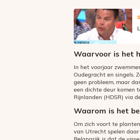
S
L
Waarvoor is het 
In het voorjaar zwemmen
Oudegracht en singels. Z
geen probleem, maar dan
een dichte deur komen 
Rijnlanden (HDSR) via de
Waarom is het bel
Om zich voort te planten
van Utrecht spelen daar e
Belangrijk is dat de vis