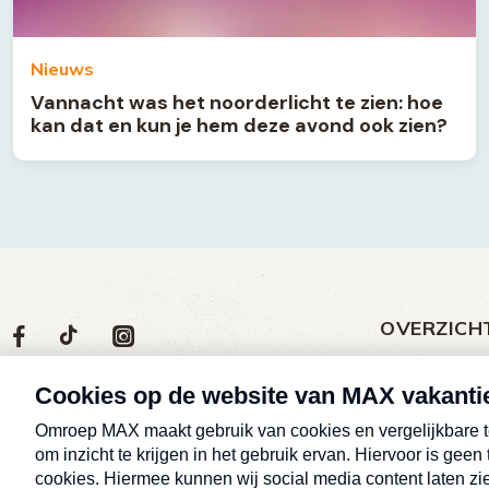
Nieuws
Vannacht was het noorderlicht te zien: hoe
kan dat en kun je hem deze avond ook zien?
OVERZICH
Volg
Social
Volg
Volg
Volg
ons
media
ons
ons
ons
Meld een klac
op
social
op
op
op
Nieuws
media
Max
TikTok
Facebook
Instagram
Over MAX vak
Afleveringen