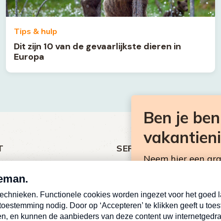
Tips & hulp
Dit zijn 10 van de gevaarlijkste dieren in
Europa
Ben je be
vakantien
T
SERVICE
Neem hier een gr
ht
Over Omroep MAX
Consumentennieuw
MAX Vandaag
mailbox.
antieman
MAX Meldpunt
E-
Pers
mailadres