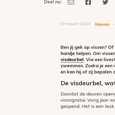
Deel nu:
Deel
Deel
De
Deel
via
op
op
dit
E-
Facebook
Tw
op
social
mail
10 maart 2023
Nieuws
media
Ben jij gek op vissen? O
handje helpen. Om vissen 
visdeurbel
. Via een live
zwemmen. Zodra je een vi
en kan hij of zij bepalen
De visdeurbel, wat
Doordat de deuren openga
vismigratie. Vorig jaar w
geopend. Het is een leuk 