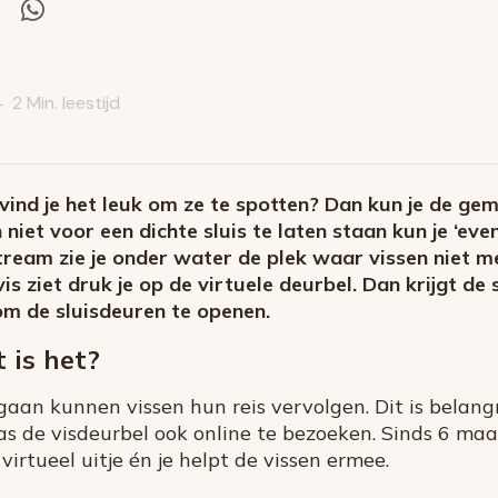
el
Deel
via
itter
Whatsapp
2 Min. leestijd
—
f vind je het leuk om ze te spotten? Dan kun je de g
niet voor een dichte sluis te laten staan kun je ‘eve
stream zie je onder water de plek waar vissen niet 
s ziet druk je op de virtuele deurbel. Dan krijgt de 
 om de sluisdeuren te openen.
 is het?
an kunnen vissen hun reis vervolgen. Dit is belangrij
as de visdeurbel ook online te bezoeken. Sinds 6 maa
virtueel uitje én je helpt de vissen ermee.