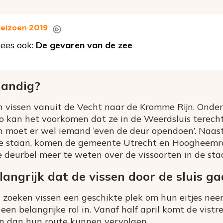
eizoen 2019
ees ook:
De gevaren van de zee
handig?
 vissen vanuit de Vecht naar de Kromme Rijn. Onde
o kan het voorkomen dat ze in de Weerdsluis terecht
 moet er wel iemand ‘even de deur opendoen’. Naast 
te staan, komen de gemeente Utrecht en Hoogheemr
 deurbel meer te weten over de vissoorten in de sta
angrijk dat de vissen door de sluis g
 zoeken vissen een geschikte plek om hun eitjes nee
en belangrijke rol in. Vanaf half april komt de vistr
sen dan hun route kunnen vervolgen.