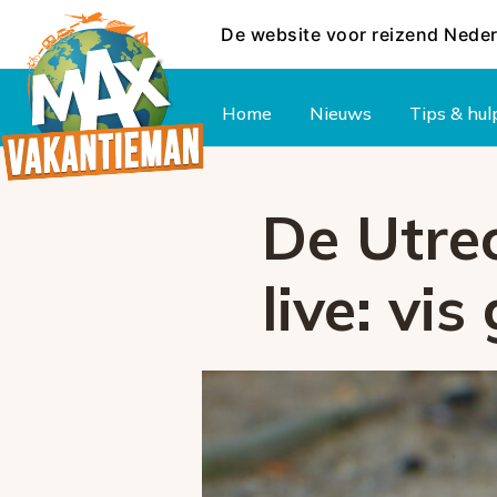
De website voor reizend Nede
Hoofdmenu
Home
Nieuws
Tips & hul
De Utrec
live: vi