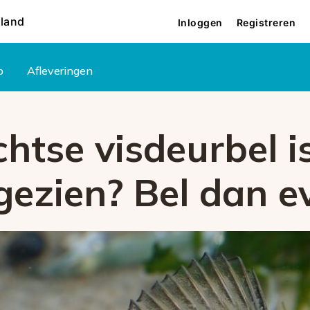
rland
Inloggen
Registreren
p
Afleveringen
htse visdeurbel i
s gezien? Bel dan 