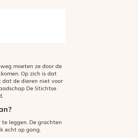
rweg moeten ze door de
komen. Op zich is dat
dat de dieren niet voor
aadschap De Stichtse
d.
aan?
r te leggen. De grachten
ek echt op gang.