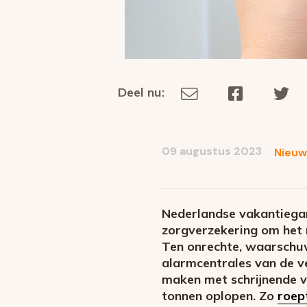
Deel nu:
Deel
Deel
De
Deel
via
op
op
dit
E-
Facebook
Tw
op
social
mail
09 augustus 2023
Nieuw
media
Nederlandse vakantiega
zorgverzekering om het r
Ten onrechte, waarschu
alarmcentrales van de v
maken met schrijnende ve
tonnen oplopen. Zo
roep