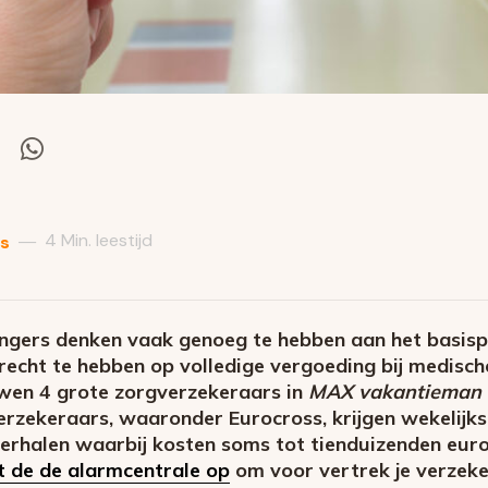
el
Deel
via
itter
Whatsapp
4 Min. leestijd
—
s
ngers denken vaak genoeg te hebben aan het basis
echt te hebben op volledige vergoeding bij medische
wen 4 grote zorgverzekeraars in
MAX vakantieman 
erzekeraars, waaronder Eurocross, krijgen wekelijk
rhalen waarbij kosten soms tot tienduizenden euro’s
t de de alarmcentrale op
om voor vertrek je verzeke