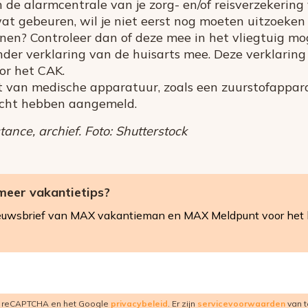
de alarmcentrale van je zorg- en/of reisverzekering 
at gebeuren, wil je niet eerst nog moeten uitzoeken 
ijnen? Controleer dan of deze mee in het vliegtuig m
onder verklaring van de huisarts mee. Deze verklarin
or het CAK.
t van medische apparatuur, zoals een zuurstofappara
cht hebben aangemeld.
ance, archief. Foto: Shutterstock
meer vakantietips?
 nieuwsbrief van MAX vakantieman en MAX Meldpunt voor het 
r reCAPTCHA en het Google
privacybeleid
. Er zijn
servicevoorwaarden
van t