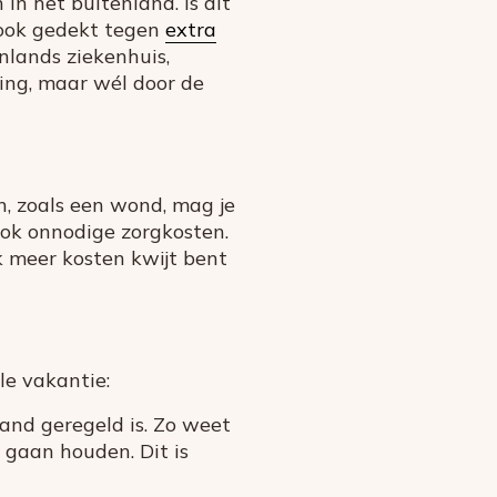
in het buitenland. Is dit
n ook gedekt tegen
extra
nlands ziekenhuis,
ing, maar wél door de
en, zoals een wond, mag je
 ook onnodige zorgkosten.
k meer kosten kwijt bent
e vakantie:
and geregeld is. Zo weet
 gaan houden. Dit is