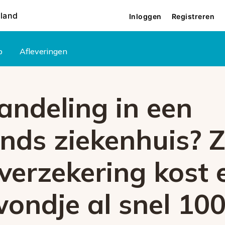
rland
Inloggen
Registreren
p
Afleveringen
andeling in een
ands ziekenhuis? 
verzekering kost 
wondje al snel 10