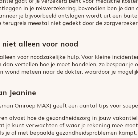
antie gaat of je verzekerd bent voor medische kosten 
stleggen in je reisverzekering, bovendien ben je da
anneer je bijvoorbeeld ontslagen wordt uit een buite
 terugreis meestal niet gedekt door de zorgverzeker
 niet alleen voor nood
alleen voor noodzakelijke hulp. Voor kleine incident
an dan vertellen hoe je moet handelen, zo bespaar je
een wond meteen naar de dokter, waardoor je mogelij
an Jeanine
man Omroep MAX) geeft een aantal tips voor soepel
ren alvast hoe de gezondheidszorg in jouw vakantiel
at je kunt verwachten of waar je rekening mee moet
als je al met bepaalde gezondheidsproblemen kampt.