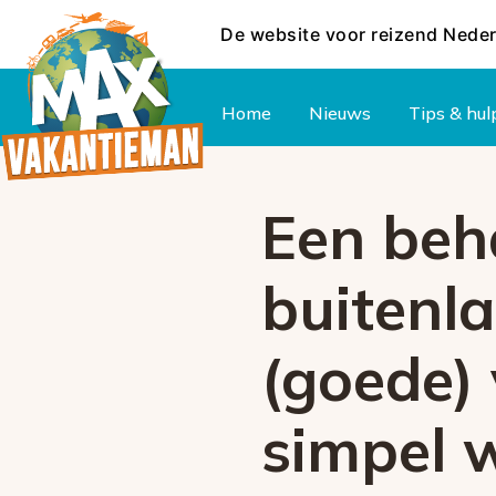
De website voor reizend Nede
Hoofdmenu
Home
Nieuws
Tips & hul
Een beh
buitenl
(goede) 
simpel 