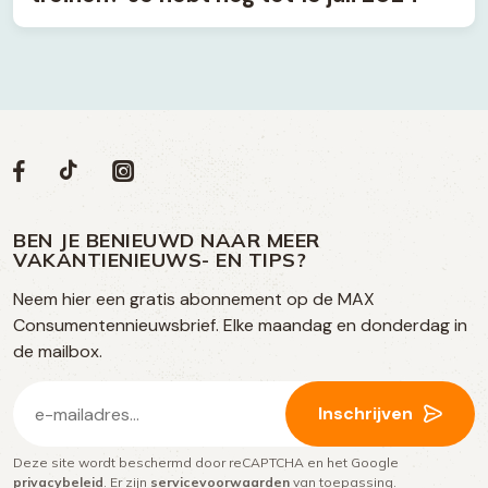
Volg
Volg
Social
Volg
Volg
ons
ons
ons
ons
media
op
op
op
BEN JE BENIEUWD NAAR MEER
op
VAKANTIENIEUWS- EN TIPS?
TikTok
Facebook
Instagram
Neem hier een gratis abonnement op de MAX
social
Consumentennieuwsbrief. Elke maandag en donderdag in
media
de mailbox.
E-
Inschrijven
mailadres
Deze site wordt beschermd door reCAPTCHA en het Google
(Vereist)
privacybeleid
. Er zijn
servicevoorwaarden
van toepassing.