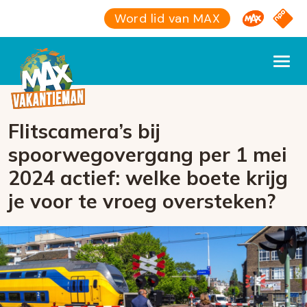
Omroep M
NPO S
Word lid van MAX
Flitscamera’s bij
spoorwegovergang per 1 mei
2024 actief: welke boete krijg
je voor te vroeg oversteken?