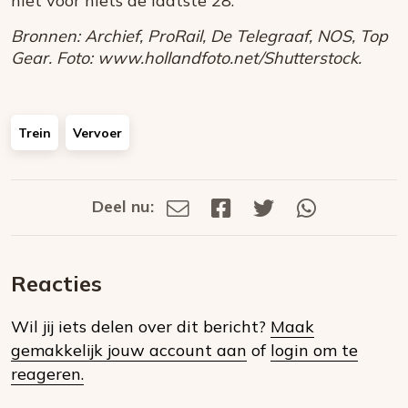
niet voor niets de laatste 28.”
Bronnen: Archief, ProRail, De Telegraaf, NOS, Top
Gear. Foto: www.hollandfoto.net/Shutterstock.
Trein
Vervoer
Deel nu:
Deel
Deel
Deel
Deel
Deel
via
op
op
via
E-
Facebook
Twitter
Whatsapp
dit
mail
Reacties
op
Wil jij iets delen over dit bericht?
Maak
social
gemakkelijk jouw account aan
of
login om te
media
reageren.