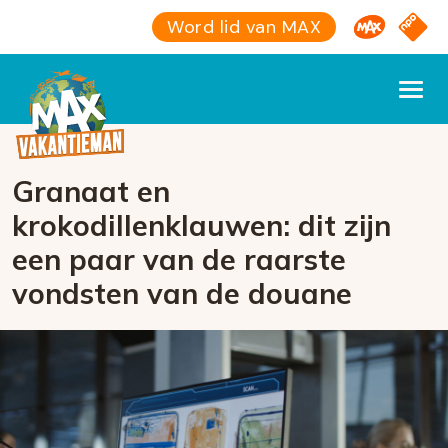
Omroep M
NPO S
Word lid van MAX
Granaat en
krokodillenklauwen: dit zijn
een paar van de raarste
vondsten van de douane