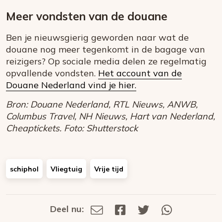
Meer vondsten van de douane
Ben je nieuwsgierig geworden naar wat de
douane nog meer tegenkomt in de bagage van
reizigers? Op sociale media delen ze regelmatig
opvallende vondsten.
Het account van de
Douane Nederland vind je hier.
Bron: Douane Nederland, RTL Nieuws, ANWB,
Columbus Travel, NH Nieuws, Hart van Nederland,
Cheaptickets. Foto: Shutterstock
schiphol
Vliegtuig
Vrije tijd
Deel nu:
Deel
Deel
Deel
Deel
Deel
via
op
op
via