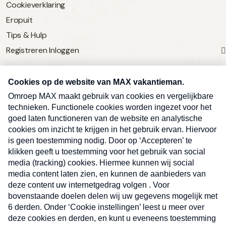
Cookieverklaring
Eropuit
Tips & Hulp
Registreren
Inloggen
SERVICE
Over Omroep MAX
MAX Vandaag
MAX Meldpunt
Pers
Contact
Algemene voorwaarden
Ben je benieuwd naar meer
Sluite
Privacyverklaring
vakantienieuws- en tips?
Kwetsbaarheid melden
Registreren
Inloggen
E-