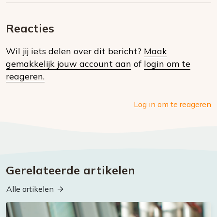
E-
Facebook
Twitter
Whatsapp
dit
mail
Reacties
op
Wil jij iets delen over dit bericht?
Maak
social
gemakkelijk jouw account aan
of
login om te
media
reageren.
Log in om te reageren
Gerelateerde artikelen
Alle artikelen