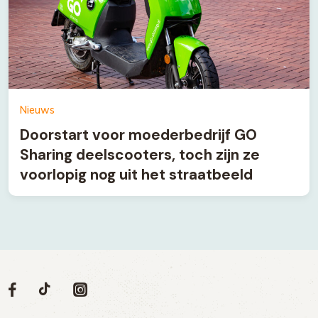
Nieuws
Doorstart voor moederbedrijf GO
Sharing deelscooters, toch zijn ze
voorlopig nog uit het straatbeeld
Volg
Volg
Social
Volg
Volg
ons
ons
ons