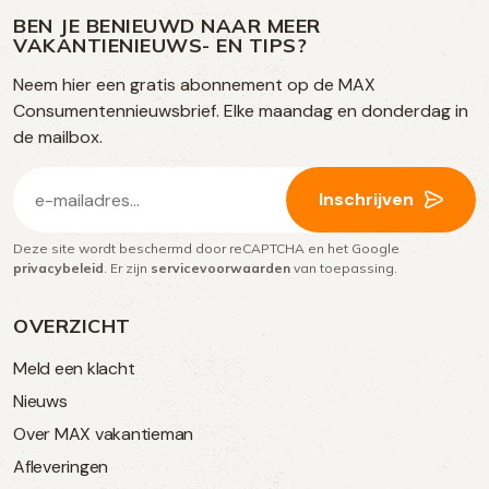
ons
media
op
op
op
BEN JE BENIEUWD NAAR MEER
op
VAKANTIENIEUWS- EN TIPS?
TikTok
Facebook
Instagram
Neem hier een gratis abonnement op de MAX
social
Consumentennieuwsbrief. Elke maandag en donderdag in
media
de mailbox.
E-
Inschrijven
mailadres
Deze site wordt beschermd door reCAPTCHA en het Google
(Vereist)
privacybeleid
. Er zijn
servicevoorwaarden
van toepassing.
OVERZICHT
Meld een klacht
Nieuws
Over MAX vakantieman
Afleveringen