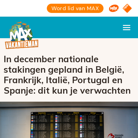
Omroep M
NPO S
Word lid van MAX
In december nationale
stakingen gepland in België,
Frankrijk, Italië, Portugal en
Spanje: dit kun je verwachten