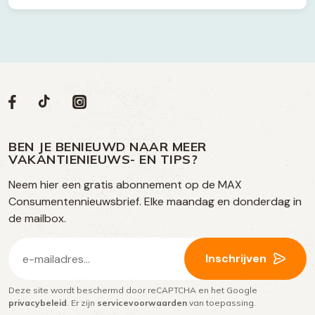
Volg
Volg
Social
Volg
Volg
ons
ons
ons
ons
media
op
op
op
BEN JE BENIEUWD NAAR MEER
op
VAKANTIENIEUWS- EN TIPS?
TikTok
Facebook
Instagram
Neem hier een gratis abonnement op de MAX
social
Consumentennieuwsbrief. Elke maandag en donderdag in
media
de mailbox.
E-
Inschrijven
mailadres
Deze site wordt beschermd door reCAPTCHA en het Google
(Vereist)
privacybeleid
. Er zijn
servicevoorwaarden
van toepassing.