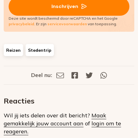
Inschrijven
Deze site wordt beschermd door reCAPTCHA en het Google
privacybeleid
. Er zijn
servicevoorwaarden
van toepassing.
Reizen
Stedentrip
Deel nu:
Deel
Deel
Deel
Deel
Deel
via
op
op
via
E-
Facebook
Twitter
Whatsapp
dit
mail
Reacties
op
Wil jij iets delen over dit bericht?
Maak
social
gemakkelijk jouw account aan
of
login om te
media
reageren.