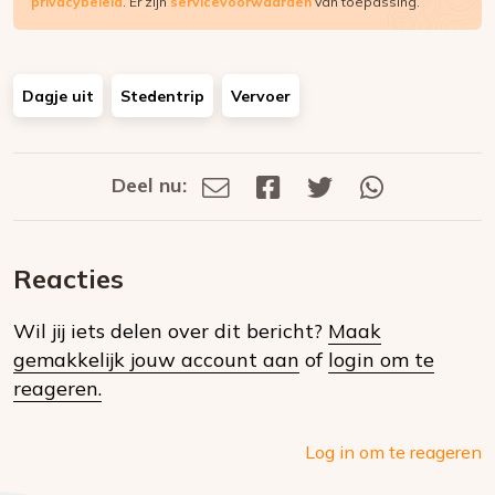
privacybeleid
. Er zijn
servicevoorwaarden
van toepassing.
Dagje uit
Stedentrip
Vervoer
Deel nu:
Deel
Deel
Deel
Deel
Deel
via
op
op
via
E-
Facebook
Twitter
Whatsapp
dit
mail
Reacties
op
Wil jij iets delen over dit bericht?
Maak
social
gemakkelijk jouw account aan
of
login om te
media
reageren.
Log in om te reageren