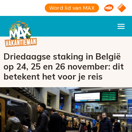
Omroep M
NPO S
Word lid van MAX
Driedaagse staking in België
op 24, 25 en 26 november: dit
betekent het voor je reis