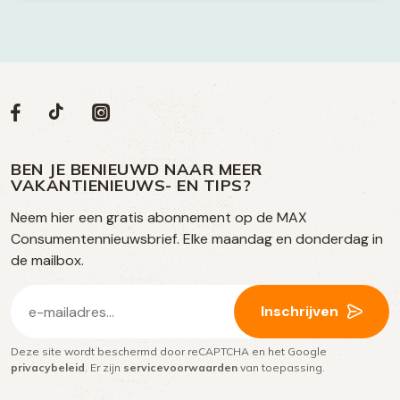
Volg
Volg
Social
Volg
Volg
ons
ons
ons
ons
media
op
op
op
BEN JE BENIEUWD NAAR MEER
op
VAKANTIENIEUWS- EN TIPS?
TikTok
Facebook
Instagram
Neem hier een gratis abonnement op de MAX
social
Consumentennieuwsbrief. Elke maandag en donderdag in
media
de mailbox.
E-
Inschrijven
mailadres
Deze site wordt beschermd door reCAPTCHA en het Google
(Vereist)
privacybeleid
. Er zijn
servicevoorwaarden
van toepassing.