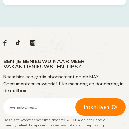
Volg
Volg
Social
Volg
Volg
ons
ons
ons
ons
media
op
op
op
BEN JE BENIEUWD NAAR MEER
op
VAKANTIENIEUWS- EN TIPS?
TikTok
Facebook
Instagram
Neem hier een gratis abonnement op de MAX
social
Consumentennieuwsbrief. Elke maandag en donderdag in
media
de mailbox.
E-
Inschrijven
mailadres
Deze site wordt beschermd door reCAPTCHA en het Google
(Vereist)
privacybeleid
. Er zijn
servicevoorwaarden
van toepassing.