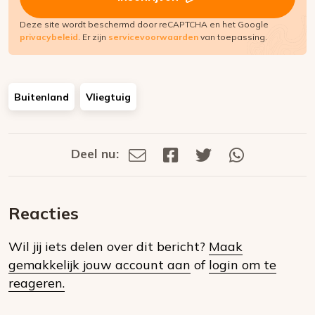
Deze site wordt beschermd door reCAPTCHA en het Google
privacybeleid
. Er zijn
servicevoorwaarden
van toepassing.
Buitenland
Vliegtuig
Deel nu:
Deel
Deel
Deel
Deel
Deel
via
op
op
via
E-
Facebook
Twitter
Whatsapp
dit
mail
Reacties
op
Wil jij iets delen over dit bericht?
Maak
social
gemakkelijk jouw account aan
of
login om te
media
reageren.