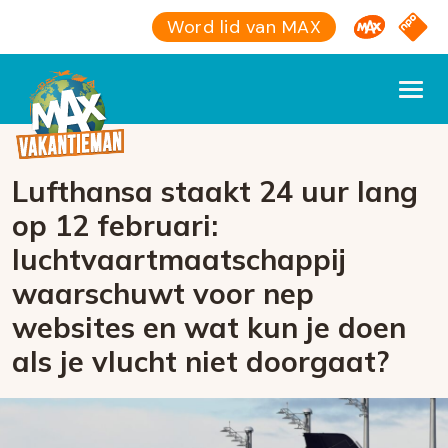
Omroep M
NPO S
Word lid van MAX
Lufthansa staakt 24 uur lang
op 12 februari:
luchtvaartmaatschappij
waarschuwt voor nep
websites en wat kun je doen
als je vlucht niet doorgaat?