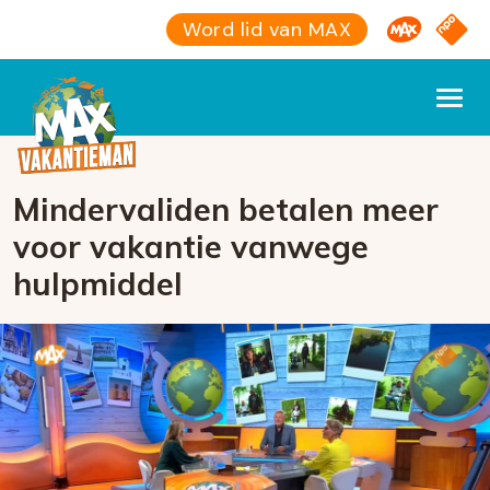
Omroep M
NPO S
Word lid van MAX
Mindervaliden betalen meer
voor vakantie vanwege
hulpmiddel