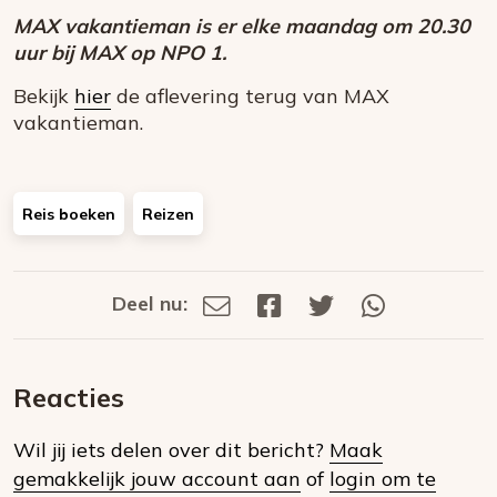
MAX vakantieman is er el
ke maandag o
m 20.30
uur bij MAX op NPO 1.
Bekijk
hier
de aflevering terug van MAX
vakantieman.
Reis boeken
Reizen
Deel nu:
Deel
Deel
Deel
Deel
Deel
via
op
op
via
E-
Facebook
Twitter
Whatsapp
dit
mail
Reacties
op
Wil jij iets delen over dit bericht?
Maak
social
gemakkelijk jouw account aan
of
login om te