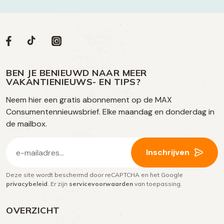
Volg
Volg
Social
Volg
Volg
ons
ons
ons
ons
media
op
op
op
BEN JE BENIEUWD NAAR MEER
op
VAKANTIENIEUWS- EN TIPS?
TikTok
Facebook
Instagram
Neem hier een gratis abonnement op de MAX
social
Consumentennieuwsbrief. Elke maandag en donderdag in
media
de mailbox.
E-
Inschrijven
mailadres
Deze site wordt beschermd door reCAPTCHA en het Google
(Vereist)
privacybeleid
. Er zijn
servicevoorwaarden
van toepassing.
OVERZICHT