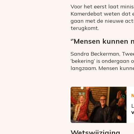
Voor het eerst laat mini
Kamerdebat weten dat er
gaan met de nieuwe acti
terugkomt.
‘’Mensen kunnen n
Sandra Beckerman, Tweed
‘bekering’ is ondergaan 
langzaam. Mensen kunne
L
Wetswijziging