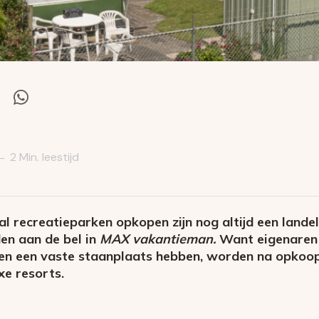
el
Deel
via
itter
Whatsapp
2 Min. leestijd
—
l recreatieparken opkopen zijn nog altijd een landeli
en aan de bel in
MAX vakantieman.
Want eigenaren 
jaren een vaste staanplaats hebben, worden na opko
xe resorts.