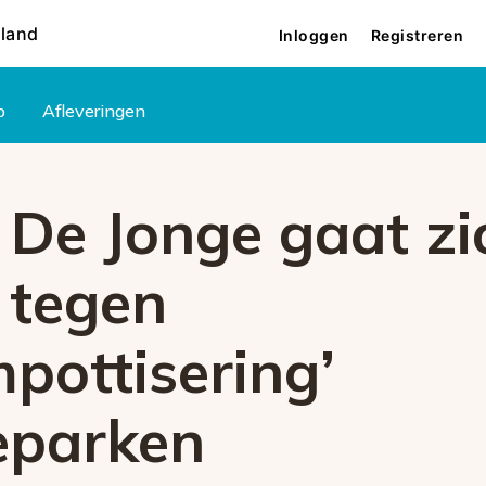
rland
Inloggen
Registreren
p
Afleveringen
 De Jonge gaat zi
 tegen
pottisering’
eparken