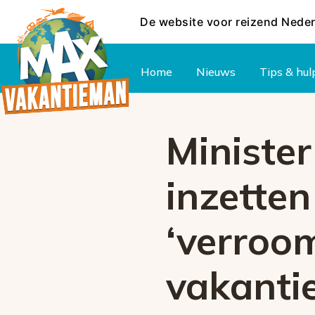
De website voor reizend Nede
Hoofdmenu
Home
Nieuws
Tips & hul
Minister
inzetten
‘verroom
vakanti