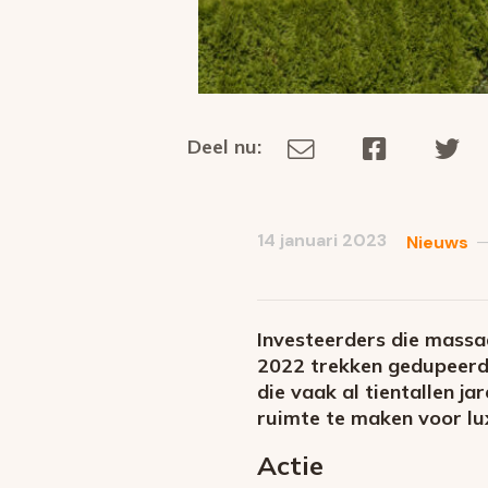
Deel nu:
Deel
Deel
De
Deel
via
op
op
dit
E-
Facebook
Tw
op
social
mail
14 januari 2023
Nieuws
media
Investeerders die massaa
2022 trekken gedupeerd
die vaak al tientallen 
ruimte te maken voor lu
Actie