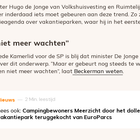
ster Hugo de Jonge van Volkshuisvesting en Ruimteli
 inderdaad iets moet gebeuren aan deze trend. Zo ze
eagenda over vakantieparken, waar hij in het eers
iet meer wachten’’
e Kamerlid voor de SP is blij dat minister De Jonge
over dit onderwerp. ‘’Maar er gebeurt nog steeds te 
n niet meer wachten”, laat
Beckerman weten
.
2 Min. leestijd
—
Nieuws
ees ook:
Campingbewoners Meerzicht door het dolle
vakantiepark teruggekocht van EuroParcs