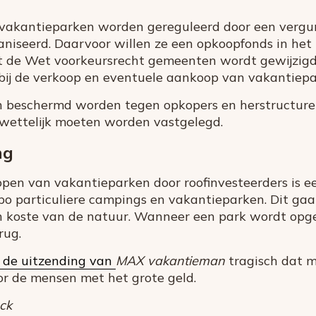
t vakantieparken worden gereguleerd door een vergu
iseerd. Daarvoor willen ze een opkoopfonds in het
 dat de Wet voorkeursrecht gemeenten wordt gewijzi
 bij de verkoop en eventuele aankoop van vakantiepa
n beschermd worden tegen opkopers en herstructure
 wettelijk moeten worden vastgelegd.
ng
pen van vakantieparken door roofinvesteerders is een
po particuliere campings en vakantieparken. Dit gaa
n koste van de natuur. Wanneer een park wordt opg
rug.
n de uitzending van
MAX vakantieman
tragisch dat 
r de mensen met het grote geld.
ock