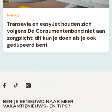
Nieuws
Transavia en easyJet houden zich
volgens De Consumentenbond niet aan
zorgplicht: dit kun je doen als je ook
gedupeerd bent
Volg
Volg
Social
Volg
Volg
ons
ons
ons
ons
media
op
op
op
BEN JE BENIEUWD NAAR MEER
op
VAKANTIENIEUWS- EN TIPS?
TikTok
Facebook
Instagram