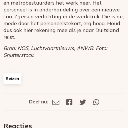
en metrobestuurders het werk neer. Het
personeel is in onderhandeling over een nieuwe
cao. Zij eisen verlichting in de werkdruk. Die is nu,
mede door het personeelstekort, erg hoog. Houd
dus ook hier rekening mee als je naar Duitsland
reist.
Bron: NOS, Luchtvaartnieuws, ANWB. Foto:
Shutterstock.
Reizen
Deel nu:
Deel
Deel
Deel
Deel
Deel
via
op
op
via
E-
Facebook
Twitter
Whatsapp
dit
mail
Reacties