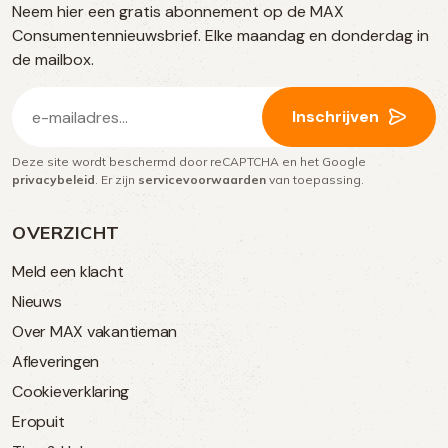
Neem hier een gratis abonnement op de MAX
social
Consumentennieuwsbrief. Elke maandag en donderdag in
media
de mailbox.
E-
Inschrijven
mailadres
Deze site wordt beschermd door reCAPTCHA en het Google
(Vereist)
privacybeleid
. Er zijn
servicevoorwaarden
van toepassing.
OVERZICHT
Meld een klacht
Nieuws
Over MAX vakantieman
Afleveringen
Cookieverklaring
Eropuit