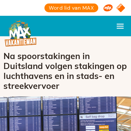
Omroep M
NPO S
Word lid van MAX
Na spoorstakingen in
Duitsland volgen stakingen op
luchthavens en in stads- en
streekvervoer