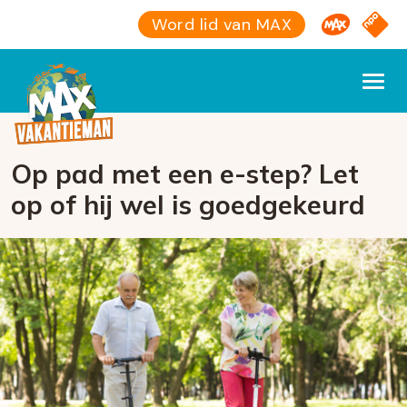
Omroep M
NPO S
Word lid van MAX
Op pad met een e-step? Let
op of hij wel is goedgekeurd