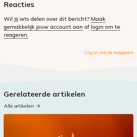
mail
Reacties
op
Wil jij iets delen over dit bericht?
Maak
social
gemakkelijk jouw account aan
of
login om te
media
reageren.
Log in om te reageren
Gerelateerde artikelen
Alle artikelen