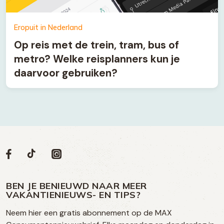
Eropuit in Nederland
Op reis met de trein, tram, bus of
metro? Welke reisplanners kun je
daarvoor gebruiken?
Volg
Volg
Social
Volg
Volg
ons
ons
ons
ons
media
op
op
op
BEN JE BENIEUWD NAAR MEER
op
VAKANTIENIEUWS- EN TIPS?
TikTok
Facebook
Instagram
Neem hier een gratis abonnement op de MAX
social