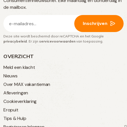
Consumentennieuwsbrief. Elke maandag en donderdag in
media
de mailbox.
E-
Inschrijven
mailadres
Deze site wordt beschermd door reCAPTCHA en het Google
(Vereist)
privacybeleid
. Er zijn
servicevoorwaarden
van toepassing.
OVERZICHT
Meld een klacht
Nieuws
Over MAX vakantieman
Afleveringen
Cookieverklaring
Eropuit
Tips & Hulp
Registreren
Inloggen