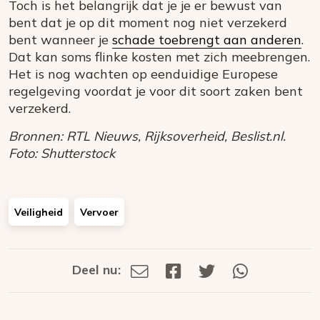
Toch is het belangrijk dat je je er bewust van
bent dat je op dit moment nog niet verzekerd
bent wanneer je
schade toebrengt aan anderen
.
Dat kan soms flinke kosten met zich meebrengen.
Het is nog wachten op eenduidige Europese
regelgeving voordat je voor dit soort zaken bent
verzekerd.
Bronnen: RTL Nieuws, Rijksoverheid, Beslist.nl.
Foto: Shutterstock
Veiligheid
Vervoer
Deel nu:
Deel
Deel
Deel
Deel
Deel
via
op
op
via
E-
Facebook
Twitter
Whatsapp
dit