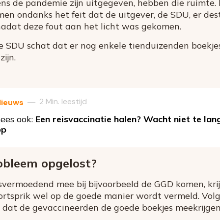
jdens de pandemie zijn uitgegeven, hebben die ruimte.
men ondanks het feit dat de uitgever, de SDU, er dest
nadat deze fout aan het licht was gekomen.
 SDU schat dat er nog enkele tienduizenden boekj
ijn.
2 Min. leestijd
—
Nieuws
ees ook:
Een reisvaccinatie halen? Wacht niet te lan
op
obleem opgelost?
svermoedend mee bij bijvoorbeeld de GGD komen, kri
rtsprik wel op de goede manier wordt vermeld. Volg
op dat de gevaccineerden de goede boekjes meekrijgen