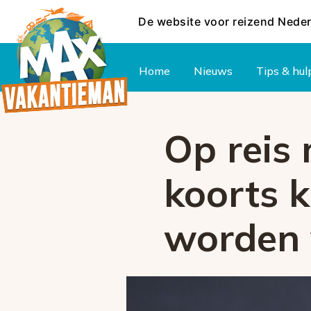
De website voor reizend Nede
Hoofdmenu
Home
Nieuws
Tips & hul
Op reis 
koorts k
worden 