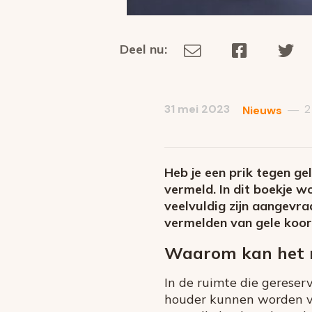
Deel nu:
Deel
Deel
De
Deel
via
op
op
dit
E-
Facebook
Tw
op
social
mail
31 mei 2023
2
—
Nieuws
media
Heb je een prik tegen ge
vermeld. In dit boekje w
veelvuldig zijn aangevra
vermelden van gele koor
Waarom kan het 
In de ruimte die gereser
houder kunnen worden v