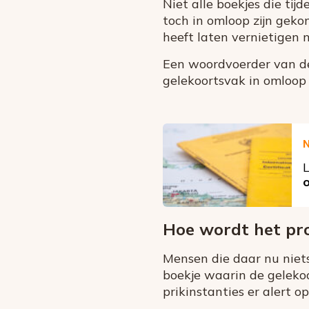
Niet alle boekjes die ti
toch in omloop zijn geko
heeft laten vernietigen 
Een woordvoerder van de
gelekoortsvak in omloop z
L
Hoe wordt het pr
Mensen die daar nu niet
boekje waarin de gelekoo
prikinstanties er alert 