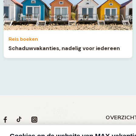
Reis boeken
Schaduwvakanties, nadelig voor iedereen
OVERZICH
Volg
Social
Volg
Volg
Volg
ons
media
ons
ons
ons
Meld een klac
op