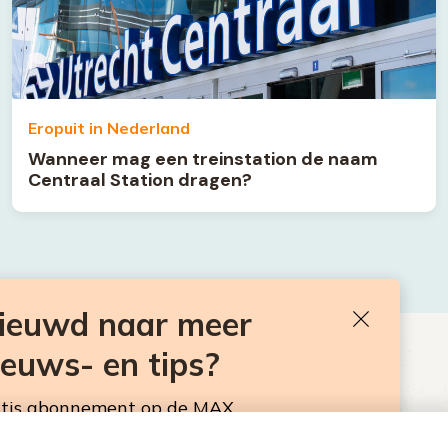
Eropuit in Nederland
Wanneer mag een treinstation de naam
Centraal Station dragen?
nieuwd naar meer
Sluiten
ieuws- en tips?
BEN JE BENIEUWD NAAR MEER
VAKANTIENIEUWS- EN TIPS?
atis abonnement op de MAX
sbrief. Elke maandag en donderdag in de
Neem hier een gratis abonnement op de MAX