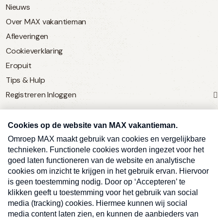
Nieuws
Over MAX vakantieman
Afleveringen
Cookieverklaring
Eropuit
Tips & Hulp
Registreren
Inloggen
SERVICE
Over Omroep MAX
MAX Vandaag
MAX Meldpunt
Pers
Contact
Algemene voorwaarden