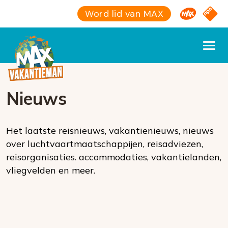
Omroep M
NPO S
Word lid van MAX
Nieuws
Het laatste reisnieuws, vakantienieuws, nieuws
over luchtvaartmaatschappijen, reisadviezen,
reisorganisaties. accommodaties, vakantielanden,
vliegvelden en meer.