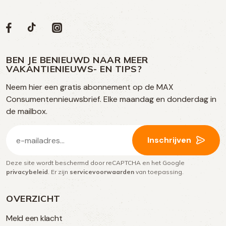
Volg
Volg
Social
Volg
Volg
ons
ons
ons
ons
media
op
op
op
BEN JE BENIEUWD NAAR MEER
op
VAKANTIENIEUWS- EN TIPS?
TikTok
Facebook
Instagram
Neem hier een gratis abonnement op de MAX
social
Consumentennieuwsbrief. Elke maandag en donderdag in
media
de mailbox.
E-
Inschrijven
mailadres
Deze site wordt beschermd door reCAPTCHA en het Google
(Vereist)
privacybeleid
. Er zijn
servicevoorwaarden
van toepassing.
OVERZICHT
Meld een klacht