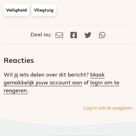
Veiligheid
Vliegtuig
Deel nu:
Deel
Deel
Deel
Deel
Deel
via
op
op
via
E-
Facebook
Twitter
Whatsapp
dit
mail
Reacties
op
Wil jij iets delen over dit bericht?
Maak
social
gemakkelijk jouw account aan
of
login om te
media
reageren.
Log in om te reageren