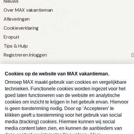
Nieuws
Over MAX vakantieman
Afleveringen
Cookieverklaring
Eropuit
Tips & Hulp
Registreren
Inloggen
SERVICE
Over Omroep MAX
MAX Vandaag
MAX Meldpunt
Pers
Contact
Algemene voorwaarden