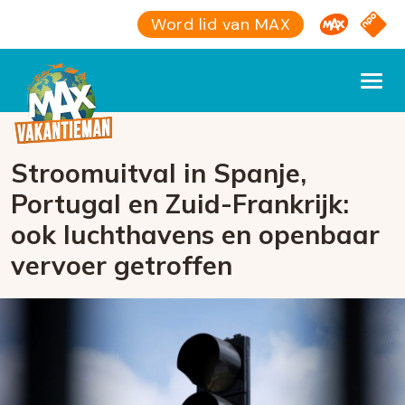
Omroep M
NPO S
Word lid van MAX
Stroomuitval in Spanje,
Portugal en Zuid-Frankrijk:
ook luchthavens en openbaar
vervoer getroffen