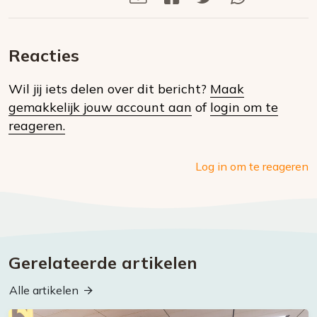
Deel
via
op
op
via
E-
Facebook
Twitter
Whatsapp
dit
mail
Reacties
op
Wil jij iets delen over dit bericht?
Maak
social
gemakkelijk jouw account aan
of
login om te
media
reageren.
Log in om te reageren
Gerelateerde artikelen
Alle artikelen