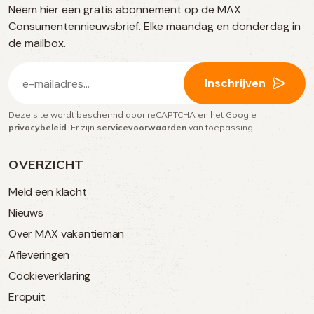
Neem hier een gratis abonnement op de MAX
social
Consumentennieuwsbrief. Elke maandag en donderdag in
media
de mailbox.
E-
Inschrijven
mailadres
Deze site wordt beschermd door reCAPTCHA en het Google
(Vereist)
privacybeleid
. Er zijn
servicevoorwaarden
van toepassing.
OVERZICHT
Meld een klacht
Nieuws
Over MAX vakantieman
Afleveringen
Cookieverklaring
Eropuit