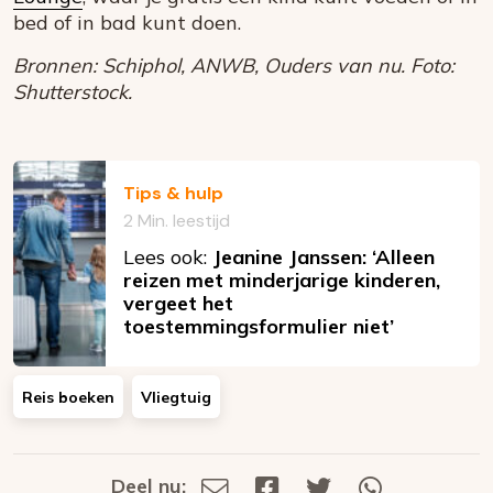
bed of in bad kunt doen.
Bronnen: Schiphol, ANWB, Ouders van nu. Foto:
Shutterstock.
Tips & hulp
2 Min. leestijd
Lees ook:
Jeanine Janssen: ‘Alleen
reizen met minderjarige kinderen,
vergeet het
toestemmingsformulier niet’
Reis boeken
Vliegtuig
Deel nu:
Deel
Deel
Deel
Deel