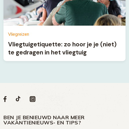
Vliegreizen
Vliegtuigetiquette: zo hoor je je (niet)
te gedragen in het vliegtuig
Volg
Volg
Social
Volg
Volg
ons
ons
ons
ons
media
op
op
op
BEN JE BENIEUWD NAAR MEER
op
VAKANTIENIEUWS- EN TIPS?
TikTok
Facebook
Instagram