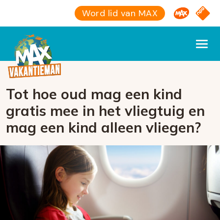
Omroep M
NPO S
Word lid van MAX
Tot hoe oud mag een kind
gratis mee in het vliegtuig en
mag een kind alleen vliegen?