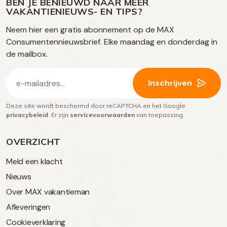
op
op
BEN JE BENIEUWD NAAR MEER
op
VAKANTIENIEUWS- EN TIPS?
TikTok
Facebook
Instagram
Neem hier een gratis abonnement op de MAX
social
Consumentennieuwsbrief. Elke maandag en donderdag in
media
de mailbox.
E-
Inschrijven
mailadres
Deze site wordt beschermd door reCAPTCHA en het Google
(Vereist)
privacybeleid
. Er zijn
servicevoorwaarden
van toepassing.
OVERZICHT
Meld een klacht
Nieuws
Over MAX vakantieman
Afleveringen
Cookieverklaring