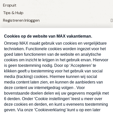
Eropuit
Tips & Hulp
Registreren
Inloggen
SERVICE
Over Omroep MAX
MAX Vandaag
MAX Meldpunt
Pers
Contact
Algemene voorwaarden
Ben je benieuwd naar meer
Sluite
Privacyverklaring
vakantienieuws- en tips?
Kwetsbaarheid melden
Registreren
Inloggen
E-
Inschrijven