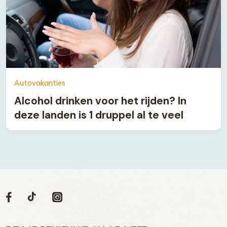
Autovakanties
Alcohol drinken voor het rijden? In
deze landen is 1 druppel al te veel
Volg
Volg
Social
Volg
Volg
ons
ons
ons
ons
media
op