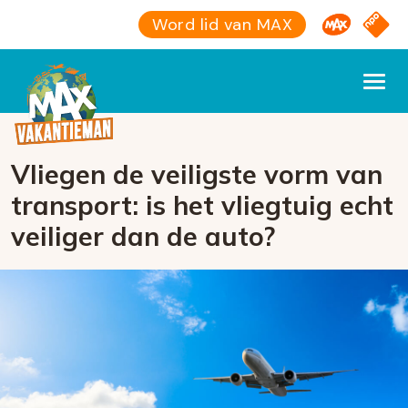
Omroep M
NPO S
Word lid van MAX
Vliegen de veiligste vorm van
transport: is het vliegtuig echt
veiliger dan de auto?