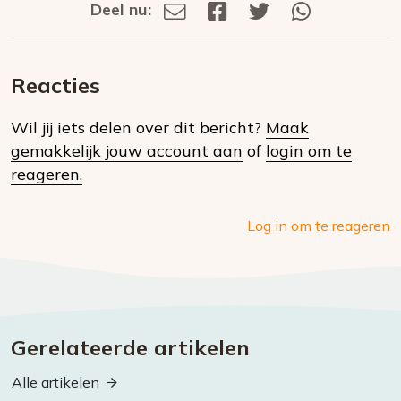
Deel nu:
Deel
Deel
Deel
Deel
Deel
via
op
op
via
E-
Facebook
Twitter
Whatsapp
dit
mail
Reacties
op
Wil jij iets delen over dit bericht?
Maak
social
gemakkelijk jouw account aan
of
login om te
media
reageren.
Log in om te reageren
Gerelateerde artikelen
Alle artikelen