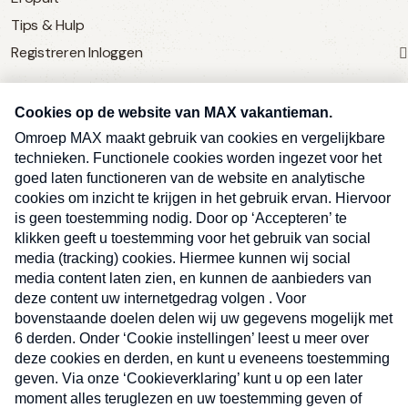
Tips & Hulp
Registreren
Inloggen
SERVICE
Over Omroep MAX
MAX Vandaag
MAX Meldpunt
Pers
Contact
Algemene voorwaarden
Ben je benieuwd naar meer
Sluite
Privacyverklaring
vakantienieuws- en tips?
Kwetsbaarheid melden
Registreren
Inloggen
E-
Inschrijven
mailadres