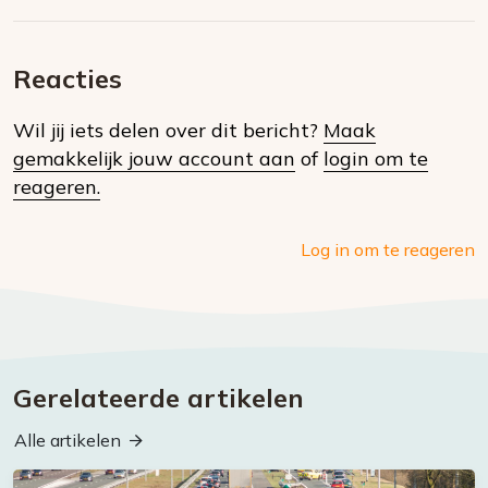
Deel
via
op
op
via
E-
Facebook
Twitter
Whatsapp
dit
mail
Reacties
op
Wil jij iets delen over dit bericht?
Maak
social
gemakkelijk jouw account aan
of
login om te
media
reageren.
Log in om te reageren
Gerelateerde artikelen
Alle artikelen