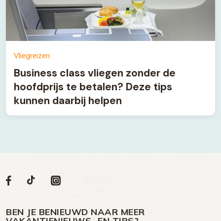
Vliegreizen
Business class vliegen zonder de
hoofdprijs te betalen? Deze tips
kunnen daarbij helpen
Volg
Volg
Social
Volg
Volg
ons
ons
ons
ons
media
op
op
op
BEN JE BENIEUWD NAAR MEER
VAKANTIENIEUWS- EN TIPS?