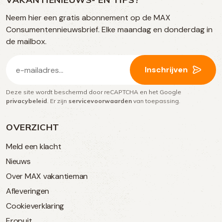
op
TikTok
Facebook
Instagram
Neem hier een gratis abonnement op de MAX
social
Consumentennieuwsbrief. Elke maandag en donderdag in
media
de mailbox.
E-
Inschrijven
mailadres
Deze site wordt beschermd door reCAPTCHA en het Google
(Vereist)
privacybeleid
. Er zijn
servicevoorwaarden
van toepassing.
OVERZICHT
Meld een klacht
Nieuws
Over MAX vakantieman
Afleveringen
Cookieverklaring
Eropuit