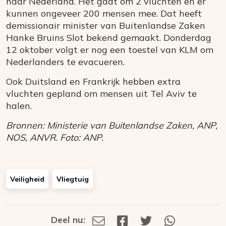
naar Nederland. Het gaat om 2 vluchten en er
kunnen ongeveer 200 mensen mee. Dat heeft
demissionair minister van Buitenlandse Zaken
Hanke Bruins Slot bekend gemaakt. Donderdag
12 oktober volgt er nog een toestel van KLM om
Nederlanders te evacueren.
Ook Duitsland en Frankrijk hebben extra
vluchten gepland om mensen uit Tel Aviv te
halen.
Bronnen: Ministerie van Buitenlandse Zaken, ANP,
NOS, ANVR. Foto: ANP.
Veiligheid
Vliegtuig
Deel nu:
Deel
Deel
Deel
Deel