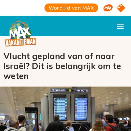
Omroep M
NPO S
Word lid van MAX
Vlucht gepland van of naar
Israël? Dit is belangrijk om te
weten