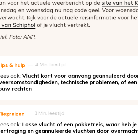
dan voor het actuele weerbericht op de
site van het 
 dinsdag en woensdag nu nog code geel. Voor woensd
verwacht. Kijk voor de actuele reisinformatie voor h
e van Schiphol
of je vlucht vertrekt.
ef. Foto: ANP.
4 Min. leestijd
—
ips & hulp
ees ook:
Vlucht kort voor aanvang geannuleerd doo
eersomstandigheden, technische problemen, of een 
jouw rechten
3 Min. leestijd
—
liegreizen
ees ook:
Losse vlucht of een pakketreis, waar heb je
vertraging en geannuleerde vluchten door overmach