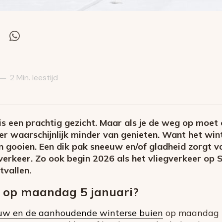
el
Deel
via
itter
Whatsapp
2 Min. leestijd
—
is een prachtig gezicht. Maar als je de weg op moet
 er waarschijnlijk minder van genieten. Want het win
n gooien. Een dik pak sneeuw en/of gladheid zorgt va
overkeer. Zo ook begin 2026 als het vliegverkeer op S
tvallen.
e op maandag 5 januari?
uw en de aanhoudende winterse buien
op maandag 5 