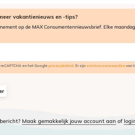
meer vakantienieuws en -tips?
nnement op de MAX Consumentennieuwsbrief. Elke maandag 
r reCAPTCHA en het Google
privacybeleid
. Er zijn
servicevoorwaarden
van t
er
t bericht?
Maak gemakkelijk jouw account aan
of
logi