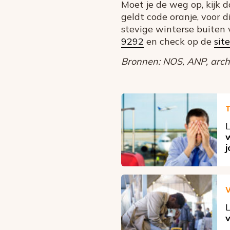
Moet je de weg op, kijk 
geldt code oranje, voor
stevige winterse buiten 
9292
en check op de
sit
Bronnen: NOS, ANP, archi
T
L
w
V
L