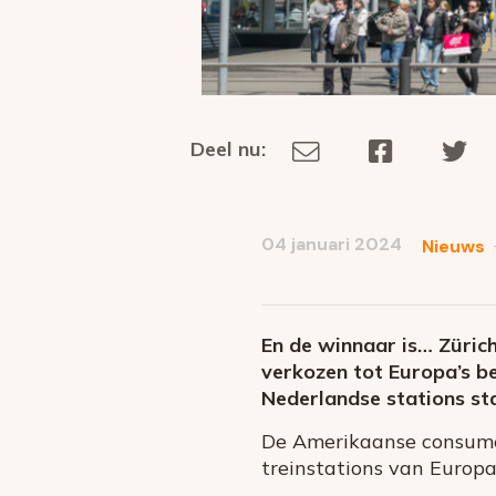
Deel nu:
Deel
Deel
De
Deel
via
op
op
dit
E-
Facebook
Tw
op
social
mail
04 januari 2024
Nieuws
media
En de winnaar is… Züric
verkozen tot Europa’s be
Nederlandse stations sta
De Amerikaanse consume
treinstations van Europa