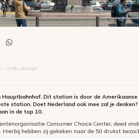
el
Deel
via
itter
Whatsapp
3 Min. leestijd
—
h Hauptbahnhof. Dit station is door de Amerikaan
ste station. Doet Nederland ook mee zal je denken? 
an in de top 10.
ntenorganisatie Consumer Choice Center, deed onde
. Hierbij hebben zij gekeken naar de 50 drukst bezoc