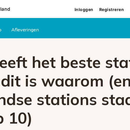
rland
Inloggen
Registreren
p
Afleveringen
eeft het beste st
dit is waarom (e
ndse stations sta
p 10)