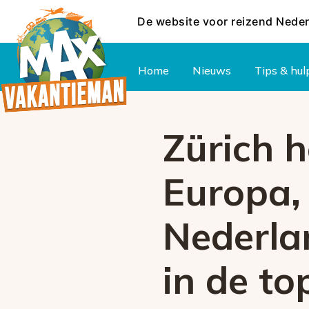
De website voor reizend Nede
Hoofdmenu
Home
Nieuws
Tips & hul
Zürich h
Europa, 
Nederla
in de to