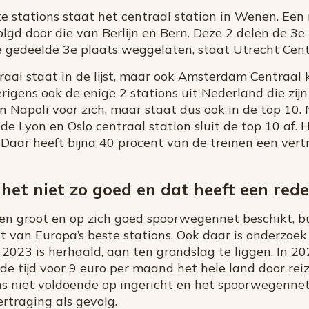
te stations staat het centraal station in Wenen. E
lgd door die van Berlijn en Bern. Deze 2 delen de 3e
gedeelde 3e plaats weggelaten, staat Utrecht Cent
raal staat in de lijst, maar ook Amsterdam Centraal 
erigens ook de enige 2 stations uit Nederland die zi
n Napoli voor zich, maar staat dus ook in de top 1
e Lyon en Oslo centraal station sluit de top 10 af. 
. Daar heeft bijna 40 procent van de treinen een ver
 het niet zo goed en dat heeft een red
en groot en op zich goed spoorwegennet beschikt, b
st van Europa’s beste stations. Ook daar is onderzoek
n 2023 is herhaald, aan ten grondslag te liggen. In 
e tijd voor 9 euro per maand het hele land door reize
ns niet voldoende op ingericht en het spoorwegennet
rtraging als gevolg.