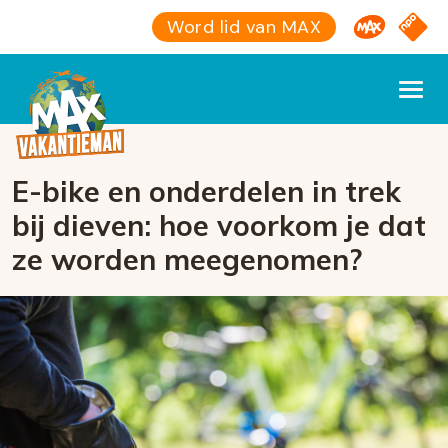
Omroep M
NPO S
Word lid van MAX
E-bike en onderdelen in trek
bij dieven: hoe voorkom je dat
ze worden meegenomen?