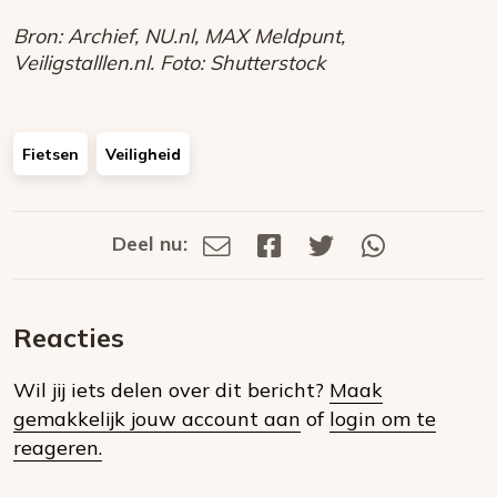
Bron: Archief, NU.nl, MAX Meldpunt,
Veiligstalllen.nl. Foto: Shutterstock
Fietsen
Veiligheid
Deel nu:
Deel
Deel
Deel
Deel
Deel
via
op
op
via
E-
Facebook
Twitter
Whatsapp
dit
mail
Reacties
op
Wil jij iets delen over dit bericht?
Maak
social
gemakkelijk jouw account aan
of
login om te
media
reageren.