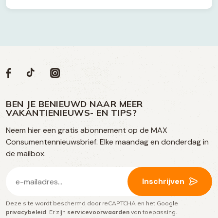
Volg
Volg
Social
Volg
Volg
ons
ons
ons
ons
media
op
op
op
BEN JE BENIEUWD NAAR MEER
op
VAKANTIENIEUWS- EN TIPS?
TikTok
Facebook
Instagram
Neem hier een gratis abonnement op de MAX
social
Consumentennieuwsbrief. Elke maandag en donderdag in
media
de mailbox.
E-
Inschrijven
mailadres
Deze site wordt beschermd door reCAPTCHA en het Google
(Vereist)
privacybeleid
. Er zijn
servicevoorwaarden
van toepassing.