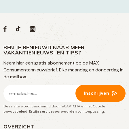
Volg
Volg
Social
Volg
Volg
ons
ons
ons
ons
media
op
op
op
BEN JE BENIEUWD NAAR MEER
op
VAKANTIENIEUWS- EN TIPS?
TikTok
Facebook
Instagram
Neem hier een gratis abonnement op de MAX
social
Consumentennieuwsbrief. Elke maandag en donderdag in
media
de mailbox.
E-
Inschrijven
mailadres
Deze site wordt beschermd door reCAPTCHA en het Google
(Vereist)
privacybeleid
. Er zijn
servicevoorwaarden
van toepassing.
OVERZICHT