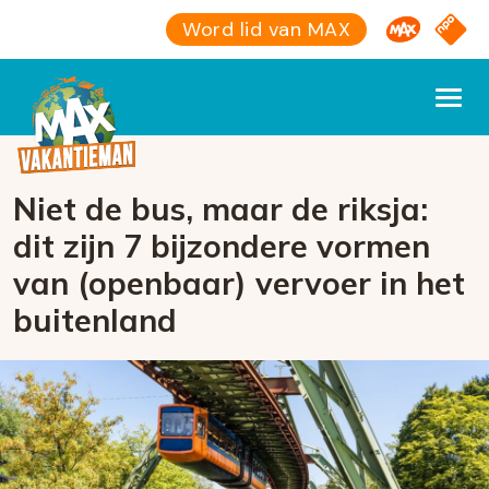
Omroep M
NPO S
Word lid van MAX
Niet de bus, maar de riksja:
dit zijn 7 bijzondere vormen
van (openbaar) vervoer in het
buitenland