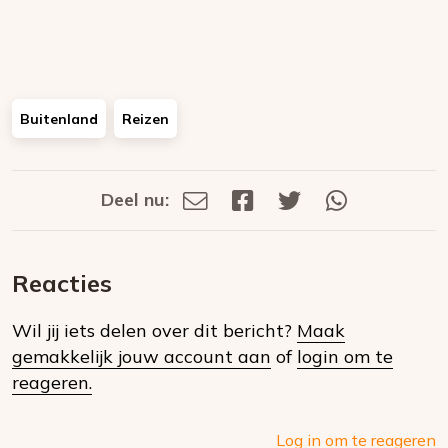
Buitenland
Reizen
Deel nu:
Deel
Deel
Deel
Deel
Deel
via
op
op
via
E-
Facebook
Twitter
Whatsapp
dit
mail
Reacties
op
Wil jij iets delen over dit bericht?
Maak
social
gemakkelijk jouw account aan
of
login om te
media
reageren.
Log in om te reageren