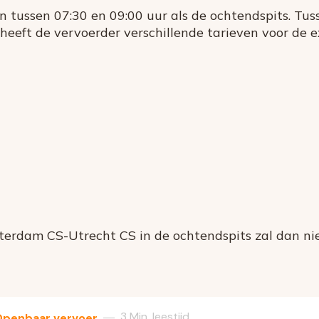
tussen 07:30 en 09:00 uur als de ochtendspits. Tuss
heeft de vervoerder verschillende tarieven voor de ex
erdam CS-Utrecht CS in de ochtendspits zal dan ni
3 Min. leestijd
—
Openbaar vervoer