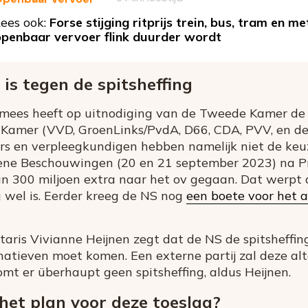
ees ook:
Forse stijging ritprijs trein, bus, tram en 
openbaar vervoer flink duurder wordt
s tegen de spitsheffing
es heeft op uitnodiging van de Tweede Kamer de s
Kamer (VVD, GroenLinks/PvdA, D66, CDA, PVV, en de 
rs en verpleegkundigen hebben namelijk niet de keuz
mene Beschouwingen (20 en 21 september 2023) na Pri
n 300 miljoen extra naar het ov gegaan. Dat werpt 
g wel is. Eerder kreeg de NS nog
een boete voor het 
taris Vivianne Heijnen zegt dat de NS de spitsheff
atieven moet komen. Een externe partij zal deze al
mt er überhaupt geen spitsheffing, aldus Heijnen.
et plan voor deze toeslag?