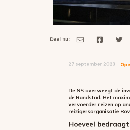
Deel nu:
Deel
Deel
De
Deel
via
op
op
dit
E-
Facebook
Tw
op
social
mail
27 september 2023
Ope
media
De NS overweegt de invoe
de Randstad. Het maximu
vervoerder reizen op a
reizigersorganisatie Rove
Hoeveel bedraagt 