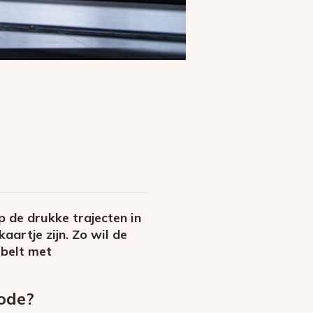
p de drukke trajecten in
artje zijn. Zo wil de
belt met
ode?