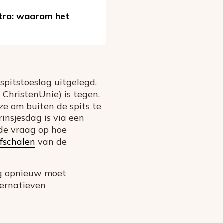
metro: waarom het
pitstoeslag uitgelegd.
ChristenUnie) is tegen.
e om buiten de spits te
nsjesdag is via een
de vraag op hoe
afschalen
van de
ing opnieuw moet
ternatieven