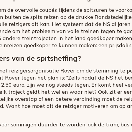
om de overvolle coupés tijdens de spitsuren te voor
 buiten de spits reizen op de drukke Randstedelijke
lle reizigers dit kan. Het systeem dat de NS al jaren
ende om het probleem van volle treinen tegen te ga
S andere treintrajecten in het land goedkoper maken
reinreizen goedkoper te kunnen maken: een prijsdali
ers van de spitsheffing?
t reizigersorganisatie Rover om de stemming te peil
 Rover tegen het plan is: “Zelfs nadat de NS het be
,50 euro, zijn we nog steeds tegen. Er komt heel veel
k traject geldt het wel en waar niet? Ook zit er een 
elijke overstap of een betere verbinding moet de rei
d. Want hoe moet dit de reiziger motiveren om op
kt voor sommigen duurder te worden, ook de tram, bus