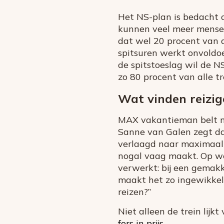
Het NS-plan is bedacht 
kunnen veel meer mensen
dat wel 20 procent van a
spitsuren werkt onvoldo
de spitstoeslag wil de N
zo 80 procent van alle t
Wat vinden reizig
MAX vakantieman belt me
Sanne van Galen zegt dat
verlaagd naar maximaal 2
nogal vaag maakt. Op wel
verwerkt: bij een gemakk
maakt het zo ingewikkel
reizen?”
Niet alleen de trein lij
fors in prijs
.