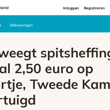
rland
Inloggen
Registreren
p
Afleveringen
weegt spitsheffin
l 2,50 euro op
artje, Tweede Ka
rtuigd