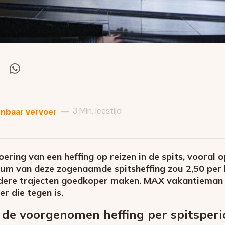
el
Deel
via
itter
Whatsapp
3 Min. leestijd
—
nbaar vervoer
ring van een heffing op reizen in de spits, vooral o
m van deze zogenaamde spitsheffing zou 2,50 per ka
ndere trajecten goedkoper maken. MAX vakantieman 
r die tegen is.
de voorgenomen heffing per spitsperi