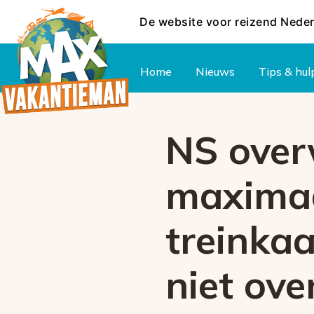
De website voor reizend Nede
Hoofdmenu
Home
Nieuws
Tips & hul
NS over
maximaa
treinka
niet ove