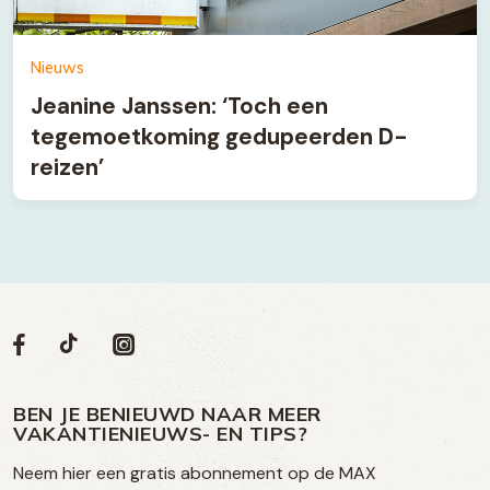
Nieuws
Jeanine Janssen: ‘Toch een
tegemoetkoming gedupeerden D-
reizen’
Volg
Volg
Social
Volg
Volg
ons
ons
ons
ons
media
op
op
op
BEN JE BENIEUWD NAAR MEER
op
VAKANTIENIEUWS- EN TIPS?
TikTok
Facebook
Instagram
Neem hier een gratis abonnement op de MAX
social