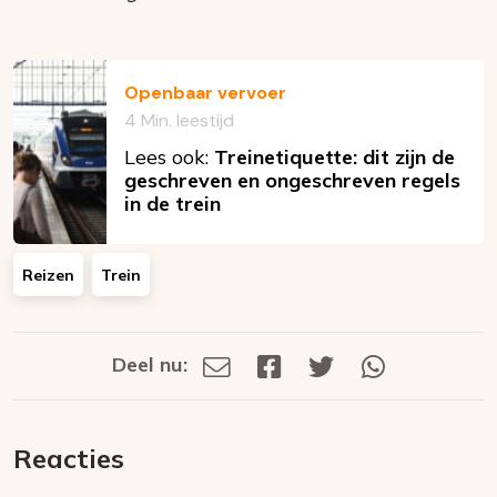
Openbaar vervoer
4 Min. leestijd
Lees ook:
Treinetiquette: dit zijn de
geschreven en ongeschreven regels
in de trein
Reizen
Trein
Deel nu:
Deel
Deel
Deel
Deel
Deel
via
op
op
via
E-
Facebook
Twitter
Whatsapp
dit
mail
Reacties
op