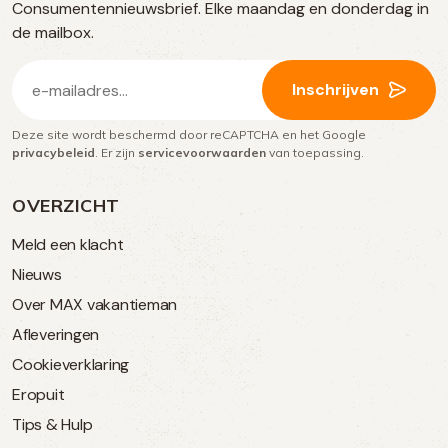
Consumentennieuwsbrief. Elke maandag en donderdag in
media
de mailbox.
E-
Inschrijven
mailadres
Deze site wordt beschermd door reCAPTCHA en het Google
(Vereist)
privacybeleid
. Er zijn
servicevoorwaarden
van toepassing.
OVERZICHT
Meld een klacht
Nieuws
Over MAX vakantieman
Afleveringen
Cookieverklaring
Eropuit
Tips & Hulp