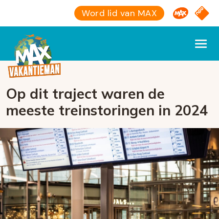
Omroep M
NPO S
Word lid van MAX
Op dit traject waren de
meeste treinstoringen in 2024