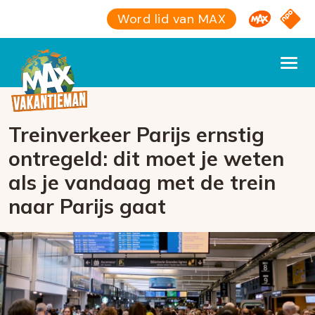
Omroep M
NPO S
Word lid van MAX
Treinverkeer Parijs ernstig
ontregeld: dit moet je weten
als je vandaag met de trein
naar Parijs gaat