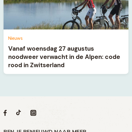
Nieuws
Vanaf woensdag 27 augustus
noodweer verwacht in de Alpen: code
rood in Zwitserland
Volg
Volg
Social
Volg
Volg
ons
ons
ons
ons
media
op
op
op
BEN JE BENIEUWD NAAR MEER