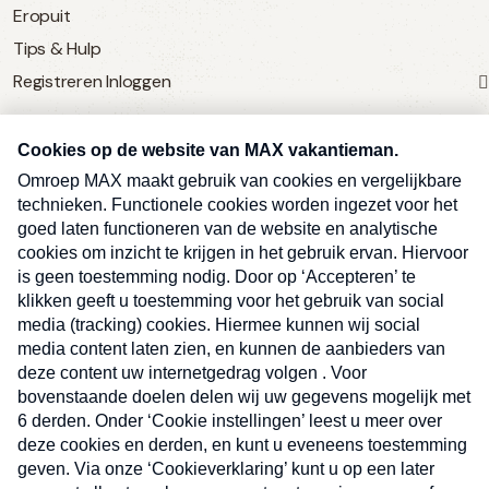
Eropuit
Tips & Hulp
Registreren
Inloggen
SERVICE
Over Omroep MAX
MAX Vandaag
MAX Meldpunt
Pers
Contact
Algemene voorwaarden
Ben je benieuwd naar meer
Sluite
Privacyverklaring
vakantienieuws- en tips?
Kwetsbaarheid melden
Registreren
Inloggen
E-
Inschrijven
mailadres