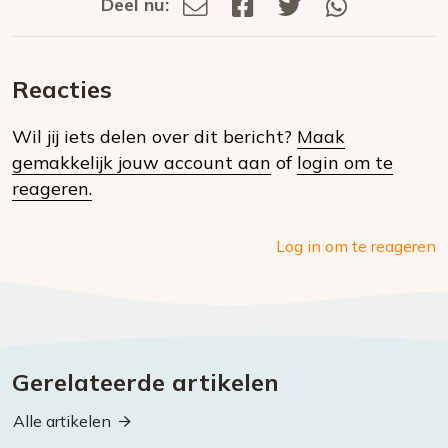
Deel nu:
Deel
Deel
Deel
Deel
Deel
via
op
op
via
E-
Facebook
Twitter
Whatsapp
dit
mail
Reacties
op
Wil jij iets delen over dit bericht?
Maak
social
gemakkelijk jouw account aan
of
login om te
media
reageren.
Log in om te reageren
Gerelateerde artikelen
Alle artikelen