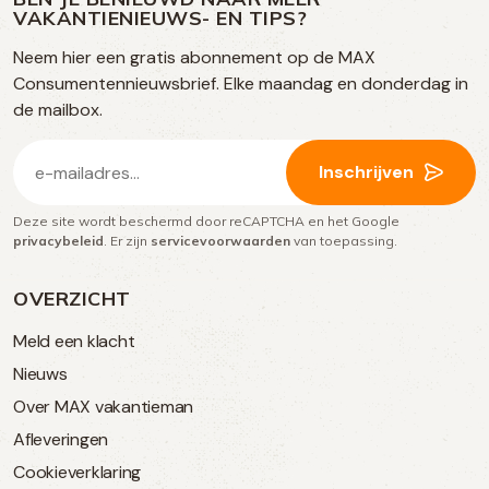
op
VAKANTIENIEUWS- EN TIPS?
TikTok
Facebook
Instagram
Neem hier een gratis abonnement op de MAX
social
Consumentennieuwsbrief. Elke maandag en donderdag in
media
de mailbox.
E-
Inschrijven
mailadres
Deze site wordt beschermd door reCAPTCHA en het Google
(Vereist)
privacybeleid
. Er zijn
servicevoorwaarden
van toepassing.
OVERZICHT
Meld een klacht
Nieuws
Over MAX vakantieman
Afleveringen
Cookieverklaring