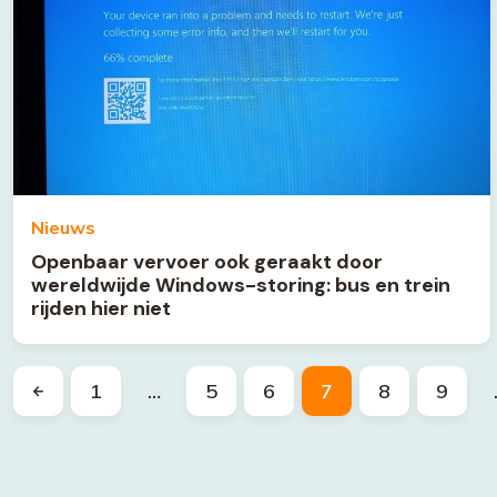
Nieuws
Openbaar vervoer ook geraakt door
wereldwijde Windows-storing: bus en trein
rijden hier niet
1
…
5
6
7
8
9