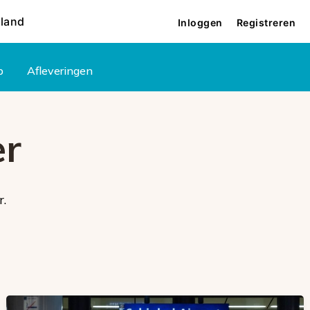
rland
Inloggen
Registreren
p
Afleveringen
er
r.