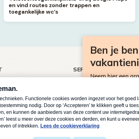
en vind routes zonder trappen en
toegankelijke wc’s
Ben je be
vakantien
T
SERVICE
Neem hier een gr
ht
Over Omroep MAX
Consumentennieuw
MAX Vandaag
mailbox.
antieman
MAX Meldpunt
E-
Pers
mailadres
ing
Contact
Deze site wordt bescher
(Vereist)
Algemene voorwaarden
servicevoorwaarden
van 
Privacyverklaring