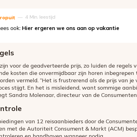
4 Min. leestijd
—
ropuit
ees ook:
Hier ergeren we ons aan op vakantie
gels
zijn voor de geadverteerde prijs, zo luiden de regels
ende kosten die onvermijdbaar zijn horen inbegrepen t
orden vermeld. “Het is frustrerend als de prijs van je 
ces stijgt. En het is misleidend, want sommige aanbi
 zegt Sandra Molenaar, directeur van de Consumente
ntrole
anbiedingen van 12 reisaanbieders door de Consumen
en met de Autoriteit Consument & Markt (ACM) bespro
ntroleren en handhaven wanneer nodig.