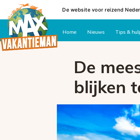
De website voor reizend Nede
Hoofdmenu
Home
Nieuws
Tips & hul
De mees
blijken 