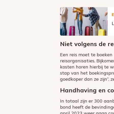
E
L
Niet volgens de re
Een reis moet te boeken 
reisorganisaties. Bijkom
kosten horen hierbij te w
stap van het boekingspro
goedkoper dan ze zijn”,
Handhaving en co
In totaal zijn er 300 a
bond heeft de bevinding
april 2023 weer gaan co