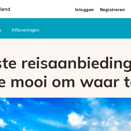
rland
Inloggen
Registreren
p
Afleveringen
te reisaanbiedin
te mooi om waar t