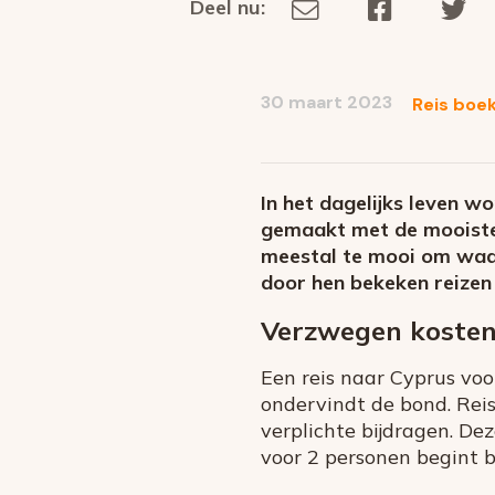
Deel nu:
Deel
Deel
De
Deel
via
op
op
dit
E-
Facebook
Tw
op
social
mail
30 maart 2023
Reis boe
media
In het dagelijks leven w
gemaakt met de mooiste t
meestal te mooi om waar 
door hen bekeken reizen 
Verzwegen kosten 
Een reis naar Cyprus voor
ondervindt de bond. Reis
verplichte bijdragen. De
voor 2 personen begint b