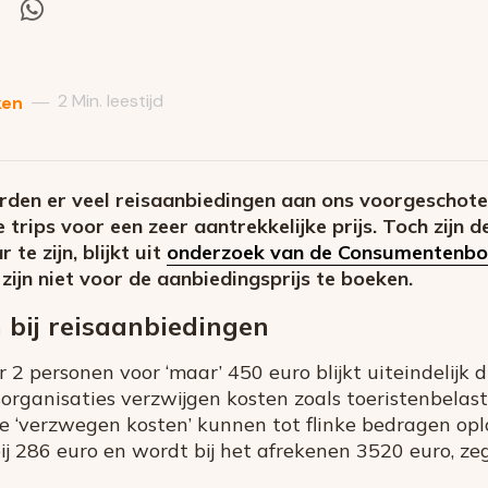
el
Deel
via
itter
Whatsapp
2 Min. leestijd
—
ken
orden er veel reisaanbiedingen aan ons voorgeschote
rips voor een zeer aantrekkelijke prijs. Toch zijn 
te zijn, blijkt uit
onderzoek van de Consumentenb
zijn niet voor de aanbiedingsprijs te boeken.
bij reisaanbiedingen
 2 personen voor ‘maar’ 450 euro blijkt uiteindelijk 
organisaties verzwijgen kosten zoals toeristenbelast
ze ‘verzwegen kosten’ kunnen tot flinke bedragen oplo
ij 286 euro en wordt bij het afrekenen 3520 euro, ze