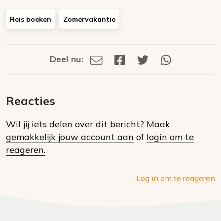
Reis boeken
Zomervakantie
Deel nu:
Deel
Deel
Deel
Deel
Deel
via
op
op
via
E-
Facebook
Twitter
Whatsapp
dit
mail
Reacties
op
Wil jij iets delen over dit bericht?
Maak
social
gemakkelijk jouw account aan
of
login om te
media
reageren.
Log in om te reageren