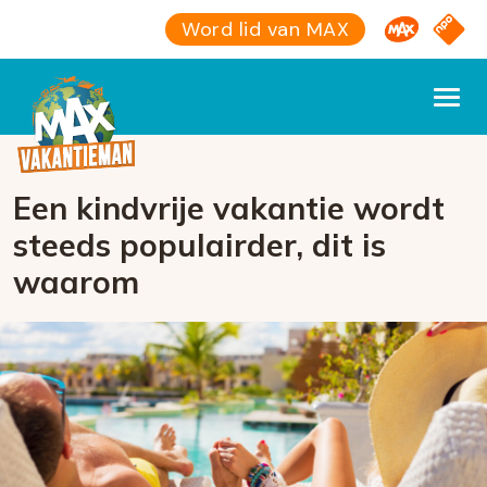
Omroep M
NPO S
Word lid van MAX
Een kindvrije vakantie wordt
steeds populairder, dit is
waarom