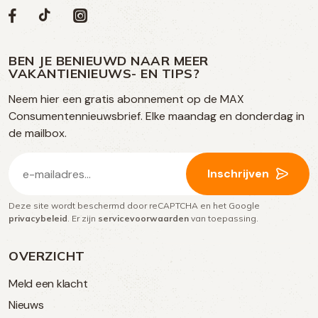
Volg
Volg
Social
Volg
Volg
ons
ons
ons
ons
media
op
op
op
BEN JE BENIEUWD NAAR MEER
op
VAKANTIENIEUWS- EN TIPS?
TikTok
Facebook
Instagram
Neem hier een gratis abonnement op de MAX
social
Consumentennieuwsbrief. Elke maandag en donderdag in
media
de mailbox.
E-
Inschrijven
mailadres
Deze site wordt beschermd door reCAPTCHA en het Google
(Vereist)
privacybeleid
. Er zijn
servicevoorwaarden
van toepassing.
OVERZICHT
Meld een klacht
Nieuws