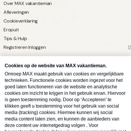
Over MAX vakantieman
Afleveringen
Cookieverklaring
Eropuit
Tips & Hulp
Registreren
Inloggen
SERVICE
Over Omroep MAX
MAX Vandaag
MAX Meldpunt
Pers
Contact
Algemene voorwaarden
Ben je benieuwd naar meer
Sluite
Privacyverklaring