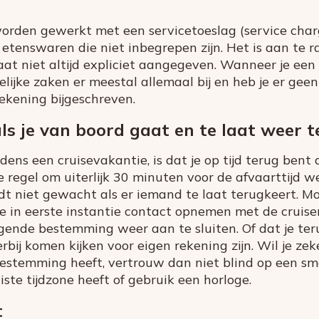
worden gewerkt met een servicetoeslag (service char
 etenswaren die niet inbegrepen zijn. Het is aan te 
aat niet altijd expliciet aangegeven. Wanneer je een
gelijke zaken er meestal allemaal bij en heb je er gee
ekening bijgeschreven.
ls je van boord gaat en te laat weer 
tijdens een cruisevakantie, is dat je op tijd terug ben
de regel om uiterlijk 30 minuten voor de afvaarttijd 
rdt niet gewacht als er iemand te laat terugkeert. M
e in eerste instantie contact opnemen met de cruise
ende bestemming weer aan te sluiten. Of dat je teru
rbij komen kijken voor eigen rekening zijn. Wil je zek
bestemming heeft, vertrouw dan niet blind op een s
iste tijdzone heeft of gebruik een horloge.
t