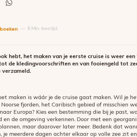
el
Deel
via
itter
Whatsapp
8 Min. leestijd
—
 boeken
ook hebt, het maken van je eerste cruise is weer een
tot de kledingvoorschriften en van fooiengeld tot ze
 verzameld.
oet maken is wáár je de cruise gaat maken. Wil je h
Noorse fjorden, het Caribisch gebied of misschien w
aar Europa? Kies een bestemming die bij je past, wan
d en de omgeving verkennen. Door met een georgani
e plannen, maar daarover later meer. Bedenk dat wann
, je meerdere dagen achter elkaar op volle zee zit en