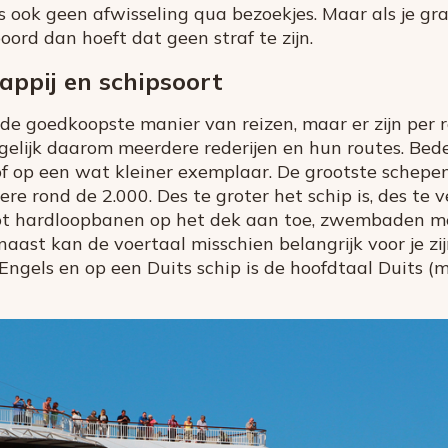
us ook geen afwisseling qua bezoekjes. Maar als je g
boord dan hoeft dat geen straf te zijn.
ppij en schipsoort
de goedkoopste manier van reizen, maar er zijn per r
ergelijk daarom meerdere rederijen en hun routes. Bede
 of op een wat kleiner exemplaar. De grootste schep
ere rond de 2.000. Des te groter het schip is, des te v
 Tot hardloopbanen op het dek aan toe, zwembaden me
naast kan de voertaal misschien belangrijk voor je z
 Engels en op een Duits schip is de hoofdtaal Duits 