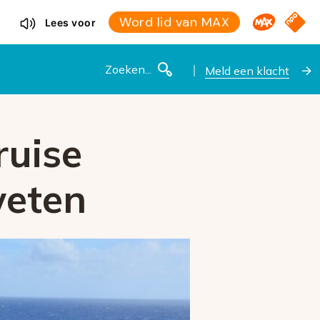
Omroep M
NPO S
Word lid van MAX
Lees voor
Zoeken
Meld een klacht
ruise
weten