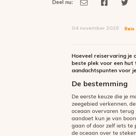
Deel nu:
Deel
Deel
De
Deel
via
op
op
dit
E-
Facebook
Tw
op
social
mail
04 november 2025
Reis
media
Hoeveel reiservaring je 
beste plek voor een hut 
aandachtspunten voor je
De bestemming
De eerste keuze die je m
zeegebied verkennen, de 
oceaan overvaren terug n
aandoet kun je van boor
gaan of door zelf iets t
de oceaan over te steken