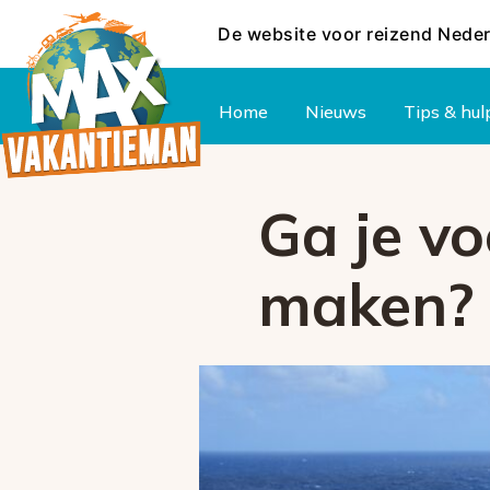
De website voor reizend Nede
Hoofdmenu
Home
Nieuws
Tips & hul
Ga je vo
maken? 