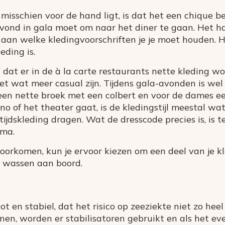
 misschien voor de hand ligt, is dat het een chique b
 avond in gala moet om naar het diner te gaan. Het h
f aan welke kledingvoorschriften je je moet houden. Ho
eding is.
dat er in de à la carte restaurants nette kleding w
t wat meer casual zijn. Tijdens gala-avonden is wel
en nette broek met een colbert en voor de dames een
no of het theater gaat, is de kledingstijl meestal wa
tijdskleding dragen. Wat de dresscode precies is, is t
mma.
oorkomen, kun je ervoor kiezen om een deel van je kle
n wassen aan boord.
ot en stabiel, dat het risico op zeeziekte niet zo heel
inen, worden er stabilisatoren gebruikt en als het e