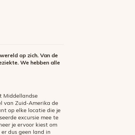
 wereld op zich. Van de
eziekte. We hebben alle
et Middellandse
el van Zuid-Amerika de
t op elke locatie die je
seerde excursie mee te
eer je ervoor kiest om
 er dus geen land in