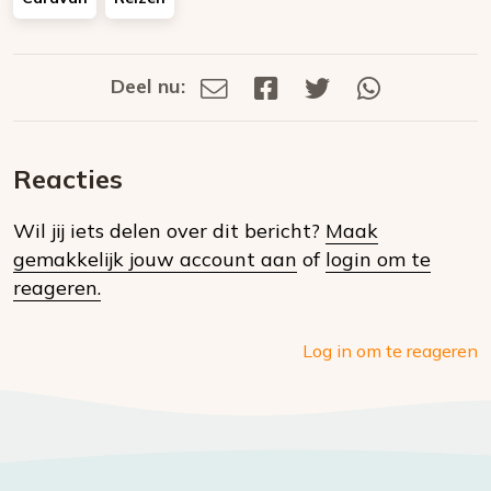
Deel nu:
Deel
Deel
Deel
Deel
Deel
via
op
op
via
E-
Facebook
Twitter
Whatsapp
dit
mail
Reacties
op
Wil jij iets delen over dit bericht?
Maak
social
gemakkelijk jouw account aan
of
login om te
media
reageren.
Log in om te reageren