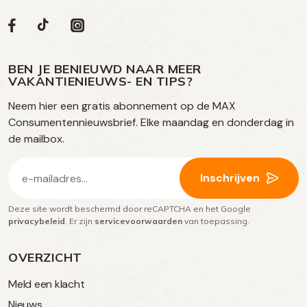
Volg
Volg
Social
Volg
Volg
ons
ons
ons
ons
media
op
op
op
BEN JE BENIEUWD NAAR MEER
op
VAKANTIENIEUWS- EN TIPS?
TikTok
Facebook
Instagram
Neem hier een gratis abonnement op de MAX
social
Consumentennieuwsbrief. Elke maandag en donderdag in
media
de mailbox.
E-
Inschrijven
mailadres
Deze site wordt beschermd door reCAPTCHA en het Google
(Vereist)
privacybeleid
. Er zijn
servicevoorwaarden
van toepassing.
OVERZICHT
Meld een klacht
Nieuws