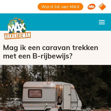
Omroep M
NPO S
Word lid van MAX
Mag ik een caravan trekken
met een B-rijbewijs?