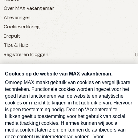
Over MAX vakantieman
Afleveringen
Cookieverklaring
Eropuit
Tips & Hulp
Registreren
Inloggen
SERVICE
Over Omroep MAX
MAX Vandaag
MAX Meldpunt
Pers
Contact
Algemene voorwaarden
Ben je benieuwd naar meer
Sluite