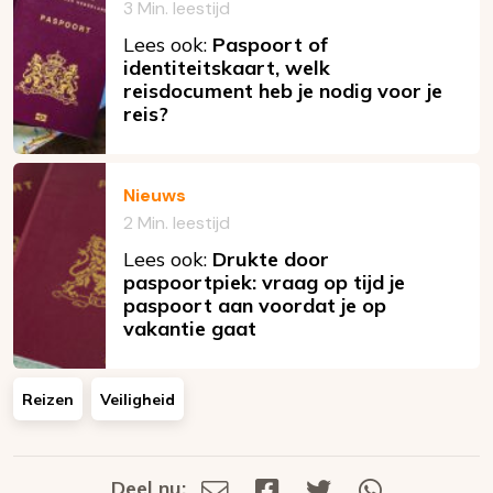
3 Min. leestijd
Lees ook:
Paspoort of
identiteitskaart, welk
reisdocument heb je nodig voor je
reis?
Nieuws
2 Min. leestijd
Lees ook:
Drukte door
paspoortpiek: vraag op tijd je
paspoort aan voordat je op
vakantie gaat
Reizen
Veiligheid
Deel nu:
Deel
Deel
Deel
Deel