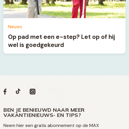
Nieuws
Op pad met een e-step? Let op of hij
wel is goedgekeurd
Volg
Volg
Social
Volg
Volg
ons
ons
ons
ons
media
op
op
op
BEN JE BENIEUWD NAAR MEER
op
VAKANTIENIEUWS- EN TIPS?
TikTok
Facebook
Instagram
Neem hier een gratis abonnement op de MAX
social