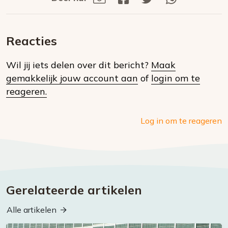
Deel
via
op
op
via
E-
Facebook
Twitter
Whatsapp
dit
mail
Reacties
op
Wil jij iets delen over dit bericht?
Maak
social
gemakkelijk jouw account aan
of
login om te
media
reageren.
Log in om te reageren
Gerelateerde artikelen
Alle artikelen