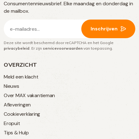
Consumentennieuwsbrief. Elke maandag en donderdag in
media
de mailbox.
E-
Inschrijven
mailadres
Deze site wordt beschermd door reCAPTCHA en het Google
(Vereist)
privacybeleid
. Er zijn
servicevoorwaarden
van toepassing.
OVERZICHT
Meld een klacht
Nieuws
Over MAX vakantieman
Afleveringen
Cookieverklaring
Eropuit
Tips & Hulp