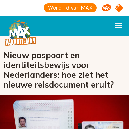
Omroep M
NPO S
Word lid van MAX
Nieuw paspoort en
identiteitsbewijs voor
Nederlanders: hoe ziet het
nieuwe reisdocument eruit?