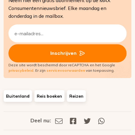
Neem hier een gratis abonnement op de MAX
Consumentennieuwsbrief. Elke maandag en
donderdag in de mailbox.
E-
mailadres
(Vereist)
Inschrijven
Deze site wordt beschermd door reCAPTCHA en het Google
privacybeleid
. Er zijn
servicevoorwaarden
van toepassing.
Buitenland
Reis boeken
Reizen
Deel nu:
Deel
Deel
Deel
Deel
Deel
via
op
op
via