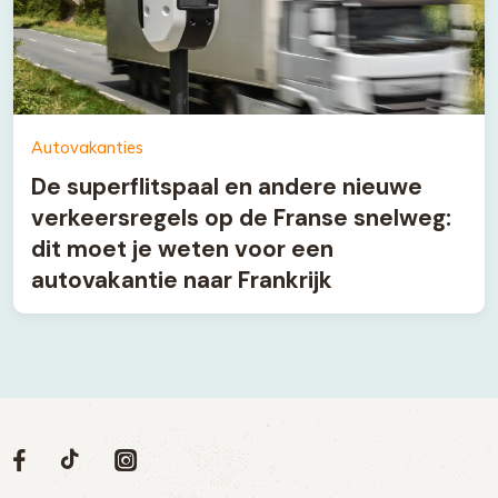
Autovakanties
De superflitspaal en andere nieuwe
verkeersregels op de Franse snelweg:
dit moet je weten voor een
autovakantie naar Frankrijk
Volg
Volg
Social
Volg
Volg
ons
ons
ons