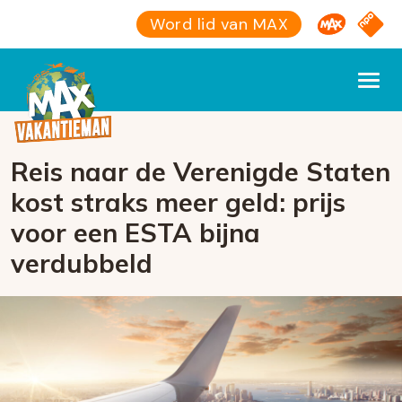
Omroep M
NPO S
Word lid van MAX
Reis naar de Verenigde Staten
kost straks meer geld: prijs
voor een ESTA bijna
verdubbeld