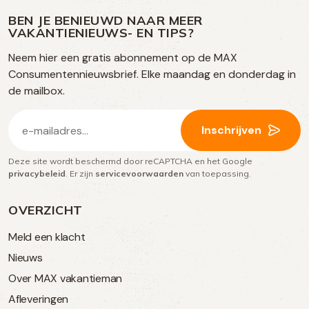
ons
media
op
op
op
BEN JE BENIEUWD NAAR MEER
op
VAKANTIENIEUWS- EN TIPS?
TikTok
Facebook
Instagram
Neem hier een gratis abonnement op de MAX
social
Consumentennieuwsbrief. Elke maandag en donderdag in
media
de mailbox.
E-
Inschrijven
mailadres
Deze site wordt beschermd door reCAPTCHA en het Google
(Vereist)
privacybeleid
. Er zijn
servicevoorwaarden
van toepassing.
OVERZICHT
Meld een klacht
Nieuws
Over MAX vakantieman
Afleveringen