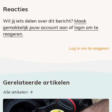
E-
Facebook
Twitter
Whatsapp
dit
mail
Reacties
op
Wil jij iets delen over dit bericht?
Maak
social
gemakkelijk jouw account aan
of
login om te
media
reageren.
Log in om te reageren
Gerelateerde artikelen
Alle artikelen