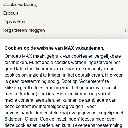
Cookieverklaring
Eropuit
Tips & Hulp
Registreren
Inloggen
SERVICE
Over Omroep MAX
MAX Vandaag
MAX Meldpunt
Pers
Contact
Algemene voorwaarden
Ben je benieuwd naar meer
Sluite
Privacyverklaring
vakantienieuws- en tips?
Kwetsbaarheid melden
Registreren
Inloggen
E-