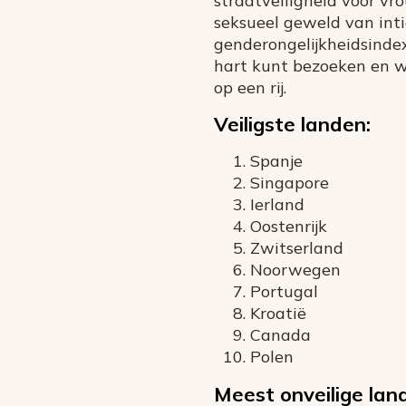
straatveiligheid voor vr
seksueel geweld van inti
genderongelijkheidsinde
hart kunt bezoeken en wa
op een rij.
Veiligste landen:
Spanje
Singapore
Ierland
Oostenrijk
Zwitserland
Noorwegen
Portugal
Kroatië
Canada
Polen
Meest onveilige lan