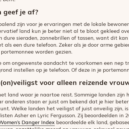
 geef je af?
palend zijn voor je ervaringen met de lokale bewoners
ervatief land kun je beter niet al te bloot gekleed ov
 dure sieraden, zonnebrillen of tassen, want dit ka
t als een dure telefoon. Zeker als je door arme gebie
 portemonnee worden gezien.
e om ongewenste aandacht te voorkomen een nep tro
rond instellen op je telefoon. Of deze in je portemon
(on)veiligst voor alleen reizende vrou
 het land waar je naartoe reist. Sommige landen zijn 
r anderen staan er juist om bekend dat je hier bete
nt. Welke landen het veiligst of juist onveilig zijn,
isten Asher en Lyric Fergusson. Zij beoordeelden in 
Women’s Danger Index
beoordeelde elk land, gebasee