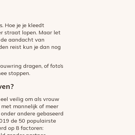
. Hoe je je kleedt
er straat lopen. Maar let
n de aandacht van
den reist kun je dan nog
uwring dragen, of foto’s
nee stoppen.
wen?
heel veilig om als vrouw
r met mannelijk of meer
 is onder andere gebaseerd
2019 de 50 populairste
rd op 8 factoren: