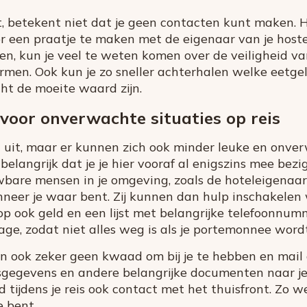
t, betekent niet dat je geen contacten kunt maken. He
or een praatje te maken met de eigenaar van je hoste
en, kun je veel te weten komen over de veiligheid v
rmen. Ook kun je zo sneller achterhalen welke eetg
t de moeite waard zijn.
voor onverwachte situaties op reis
an uit, maar er kunnen zich ook minder leuke en onve
elangrijk dat je je hier vooraf al enigszins mee bezi
bare mensen in je omgeving, zoals de hoteleigenaar, g
eer je waar bent. Zij kunnen dan hulp inschakelen w
op ook geld en een lijst met belangrijke telefoonnum
age, zodat niet alles weg is als je portemonnee word
an ook zeker geen kwaad om bij je te hebben en mail 
egevens en andere belangrijke documenten naar jeze
ud tijdens je reis ook contact met het thuisfront. Zo w
e bent.