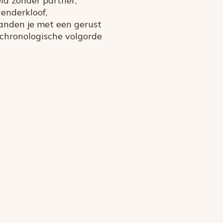
ld zonder partner,
genderkloof,
anden je met een gerust
 chronologische volgorde