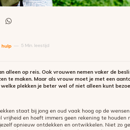
el
Deel
via
itter
Whatsapp
5 Min. leestijd
—
 hulp
 alleen op reis. Ook vrouwen nemen vaker de beslis
eizen te maken. Maar als vrouw moet je met een aan
welke plekken je beter wel of niet alleen kunt bezo
ekken staat bij jong en oud vaak hoog op de wensenl
eel vrijheid en hoeft immers geen rekening te houden
 jezelf opnieuw ontdekken en ontwikkelen. Niet zo g