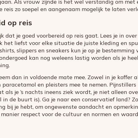
gaan. Als vrouw zijnde is het wel verstandig om met
e reis zo soepel en aangenaam mogelijk te laten verl
d op reis
ijk dat je goed voorbereid op reis gaat. Lees je in ove
k het liefst voor elke situatie de juiste kleding en spu
hirts, slippers en sneakers kun je op je bestemming w
ondergoed kan nog weleens lastig worden als je he
ing.
eem dan in voldoende mate mee. Zowel in je koffer a
 paracetamol en pleisters mee te nemen. Pijnstillers 
t als je ’s nachts ineens ziek wordt, je niet alleen ov
 in de buurt is). Ga je naar een conservatief land? Zo
ng bij je hebt, om ongewenste aandacht en opmerki
e manier respect voor de cultuur en normen en waard