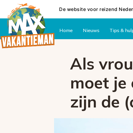
De website voor reizend Nede
Hoofdmenu
Home
Nieuws
Tips & hul
Als vrou
moet je 
zijn de 