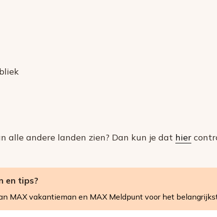
bliek
an alle andere landen zien? Dan kun je dat
hier
contro
 en tips?
van MAX vakantieman en MAX Meldpunt voor het belangrijk