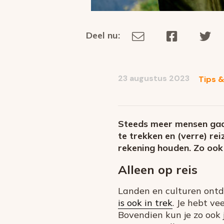
Deel nu:
Deel
Deel
De
Deel
via
op
op
dit
E-
Facebook
Tw
op
social
mail
23 augustus 2023
Tips &
media
Steeds meer mensen gaan
te trekken en (verre) r
rekening houden. Zo ook 
Alleen op reis
Landen en culturen ontd
is ook in trek
. Je hebt v
Bovendien kun je zo ook