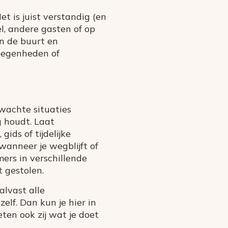
t is juist verstandig (en
l, andere gasten of op
an de buurt en
elegenheden of
rwachte situaties
g houdt. Laat
ids of tijdelijke
anneer je wegblijft of
mers in verschillende
t gestolen.
alvast alle
lf. Dan kun je hier in
eten ook zij wat je doet