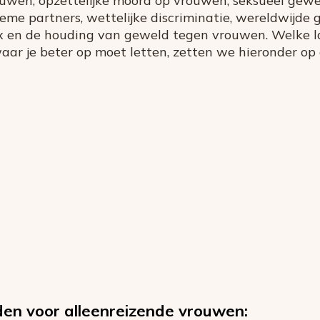
ouwen, opzettelijke moord op vrouwen, seksueel gewe
eme partners, wettelijke discriminatie, wereldwijde 
x en de houding van geweld tegen vrouwen. Welke l
ar je beter op moet letten, zetten we hieronder op
den voor alleenreizende vrouwen: