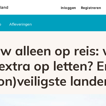
rland
Inloggen
Registreren
p
Afleveringen
w alleen op reis:
extra op letten? 
(on)veiligste lande