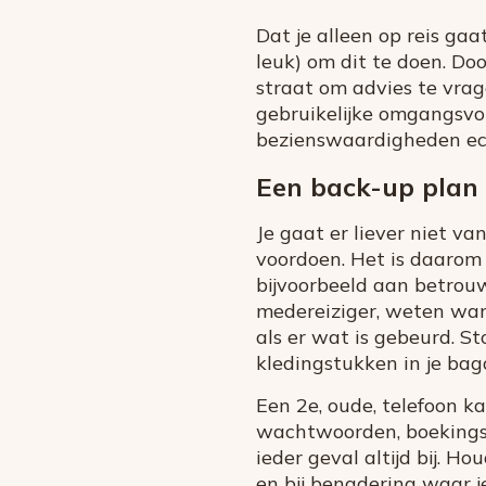
Dat je alleen op reis gaa
leuk) om dit te doen. Do
straat om advies te vrag
gebruikelijke omgangsvo
bezienswaardigheden ech
Een back-up plan 
Je gaat er liever niet v
voordoen. Het is daarom b
bijvoorbeeld aan betrouw
medereiziger, weten wann
als er wat is gebeurd. St
kledingstukken in je bag
Een 2e, oude, telefoon k
wachtwoorden, boekingsg
ieder geval altijd bij. Ho
en bij benadering waar j