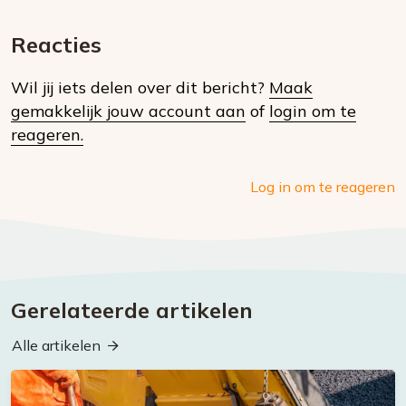
E-
Facebook
Twitter
Whatsapp
dit
mail
Reacties
op
Wil jij iets delen over dit bericht?
Maak
social
gemakkelijk jouw account aan
of
login om te
media
reageren.
Log in om te reageren
Gerelateerde artikelen
Alle artikelen