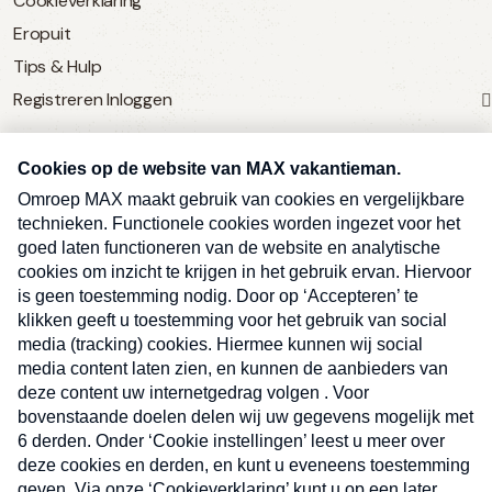
Cookieverklaring
Eropuit
Tips & Hulp
Registreren
Inloggen
SERVICE
Over Omroep MAX
MAX Vandaag
MAX Meldpunt
Pers
Contact
Algemene voorwaarden
Ben je benieuwd naar meer
Sluite
Privacyverklaring
vakantienieuws- en tips?
Kwetsbaarheid melden
Registreren
Inloggen
E-