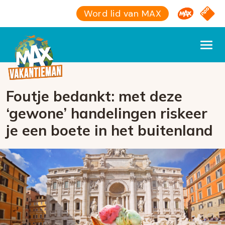
Omroep M
NPO S
Word lid van MAX
Foutje bedankt: met deze
‘gewone’ handelingen riskeer
je een boete in het buitenland