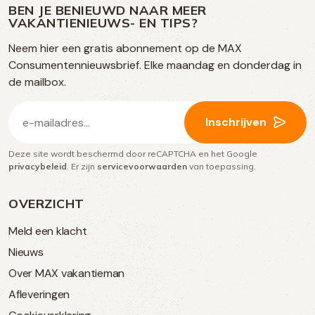
op
op
op
BEN JE BENIEUWD NAAR MEER
op
VAKANTIENIEUWS- EN TIPS?
TikTok
Facebook
Instagram
Neem hier een gratis abonnement op de MAX
social
Consumentennieuwsbrief. Elke maandag en donderdag in
media
de mailbox.
E-
Inschrijven
mailadres
Deze site wordt beschermd door reCAPTCHA en het Google
(Vereist)
privacybeleid
. Er zijn
servicevoorwaarden
van toepassing.
OVERZICHT
Meld een klacht
Nieuws
Over MAX vakantieman
Afleveringen