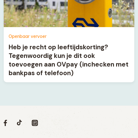
Openbaar vervoer
Heb je recht op leeftijdskorting?
Tegenwoordig kun je dit ook
toevoegen aan OVpay (inchecken met
bankpas of telefoon)
Volg
Volg
Social
Volg
Volg
ons
ons
ons
ons
media