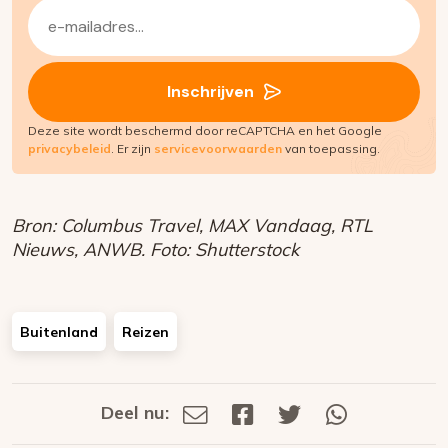
E-
mailadres
(Vereist)
Inschrijven
Deze site wordt beschermd door reCAPTCHA en het Google
privacybeleid
. Er zijn
servicevoorwaarden
van toepassing.
Bron: Columbus Travel, MAX Vandaag, RTL
Nieuws, ANWB. Foto: Shutterstock
Buitenland
Reizen
Deel nu:
Deel
Deel
Deel
Deel
Deel
via
op
op
via