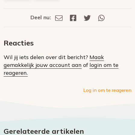
Deel nu:
Deel
Deel
Deel
Deel
Deel
via
op
op
via
E-
Facebook
Twitter
Whatsapp
dit
mail
Reacties
op
Wil jij iets delen over dit bericht?
Maak
social
gemakkelijk jouw account aan
of
login om te
media
reageren.
Log in om te reageren
Gerelateerde artikelen