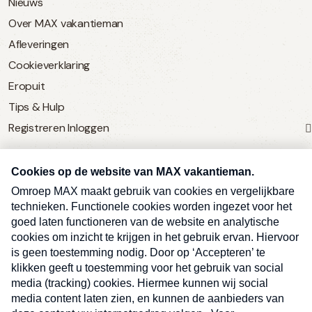
Nieuws
Over MAX vakantieman
Afleveringen
Cookieverklaring
Eropuit
Tips & Hulp
Registreren
Inloggen
SERVICE
Over Omroep MAX
MAX Vandaag
MAX Meldpunt
Pers
Contact
Algemene voorwaarden