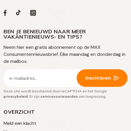
Volg
Volg
Social
Volg
Volg
ons
ons
ons
ons
media
op
op
op
BEN JE BENIEUWD NAAR MEER
op
VAKANTIENIEUWS- EN TIPS?
TikTok
Facebook
Instagram
Neem hier een gratis abonnement op de MAX
social
Consumentennieuwsbrief. Elke maandag en donderdag in
media
de mailbox.
E-
Inschrijven
mailadres
Deze site wordt beschermd door reCAPTCHA en het Google
(Vereist)
privacybeleid
. Er zijn
servicevoorwaarden
van toepassing.
OVERZICHT
Meld een klacht