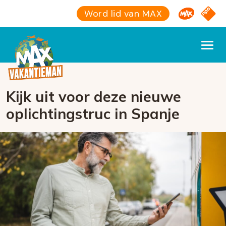
Omroep M
NPO S
Word lid van MAX
Kijk uit voor deze nieuwe
oplichtingstruc in Spanje