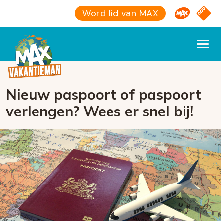
Omroep M
NPO S
Word lid van MAX
Nieuw paspoort of paspoort
verlengen? Wees er snel bij!