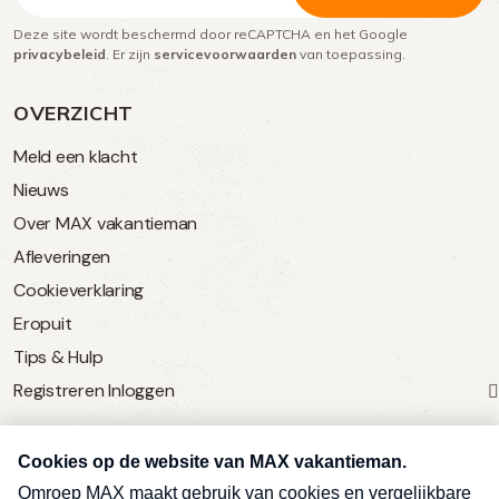
Deze site wordt beschermd door reCAPTCHA en het Google
(Vereist)
privacybeleid
. Er zijn
servicevoorwaarden
van toepassing.
OVERZICHT
Meld een klacht
Nieuws
Over MAX vakantieman
Afleveringen
Cookieverklaring
Eropuit
Tips & Hulp
Registreren
Inloggen
SERVICE