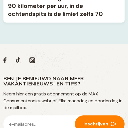
90 kilometer per uur, in de
ochtendspits is de limiet zelfs 70
Volg
Volg
Social
Volg
Volg
ons
ons
ons
ons
media
op
op
op
BEN JE BENIEUWD NAAR MEER
op
VAKANTIENIEUWS- EN TIPS?
TikTok
Facebook
Instagram
Neem hier een gratis abonnement op de MAX
social
Consumentennieuwsbrief. Elke maandag en donderdag in
media
de mailbox.
E-
Inschrijven
mailadres