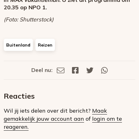
20.35 op NPO 1.
(Foto: Shutterstock)
Buitenland
Reizen
Deel nu:
Deel
Deel
Deel
Deel
Deel
via
op
op
via
E-
Facebook
Twitter
Whatsapp
dit
mail
Reacties
op
Wil jij iets delen over dit bericht?
Maak
social
gemakkelijk jouw account aan
of
login om te
media
reageren.