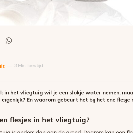
el
Deel
via
itter
Whatsapp
3 Min. leestijd
—
it
: in het vliegtuig wil je een slokje water nemen, maa
igenlijk? En waarom gebeurt het bij het ene flesje n
flesjes in het vliegtuig?
gtuig is anders dan aan de grond. Daarom kan een fl