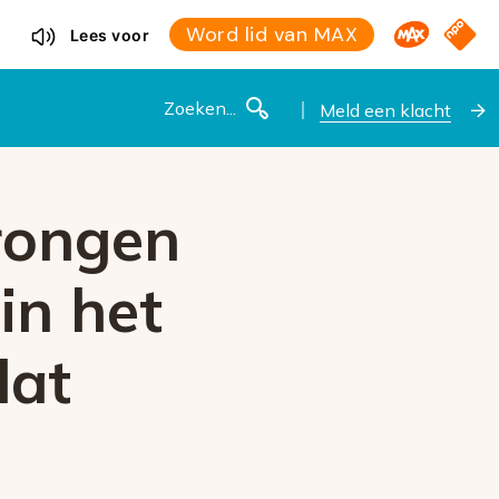
Omroep M
NPO S
Word lid van MAX
Lees voor
Zoeken
Meld een klacht
rongen
in het
dat