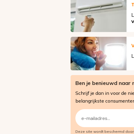
T
L
V
L
Ben je benieuwd naar 
Schrijf je dan in voor de
belangrijkste consumente
E-
mailadres
Deze site wordt beschermd doo
(Vereist)