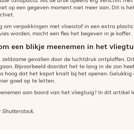
ube tandpasta. Als de druk opeens erg verschilt me
het op een gegeven moment niet meer aan. Dit is h
chiet.
g om verpakkingen met vloeistof in een extra plastic
vies worden, mocht een fles het begeven in je koffer.
 om een blikje meenemen in het vliegtu
n zeldzame gevallen door de luchtdruk ontploffen. Dit
aan. Bijvoorbeeld doordat het te lang in de zon hee
o hoog dat het kapot knalt bij het openen. Gelukkig g
er goed op te letten.
eenemen aan boord van het vliegtuig? In dit artikel
 Shutterstock.