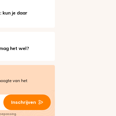
: kun je daar
 mag het wel?
hoogte van het
Inschrijven
oepassing.