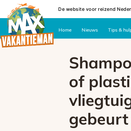
De website voor reizend Nede
Hoofdmenu
Home
Nieuws
Tips & hul
Shampoo
of plast
vliegtui
gebeurt