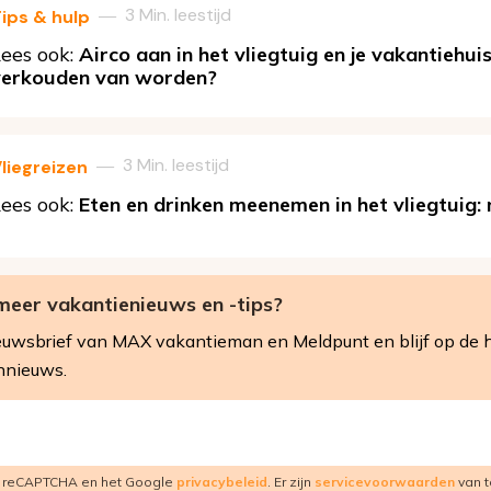
3 Min. leestijd
—
ips & hulp
ees ook:
Airco aan in het vliegtuig en je vakantiehuis
verkouden van worden?
3 Min. leestijd
—
liegreizen
ees ook:
Eten en drinken meenemen in het vliegtuig:
meer vakantienieuws en -tips?
 nieuwsbrief van MAX vakantieman en Meldpunt en blijf op de 
nnieuws.
r reCAPTCHA en het Google
privacybeleid
. Er zijn
servicevoorwaarden
van t