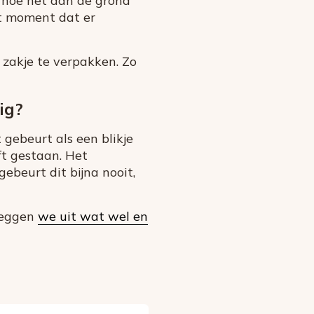
t hoe het aan de grond
et moment dat er
 zakje te verpakken. Zo
ig?
 gebeurt als een blikje
ft gestaan. Het
ebeurt dit bijna nooit,
 leggen
we uit wat wel en