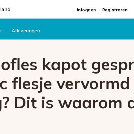
rland
Inloggen
Registreren
p
Afleveringen
fles kapot gesp
ic flesje vervormd 
g? Dit is waarom 