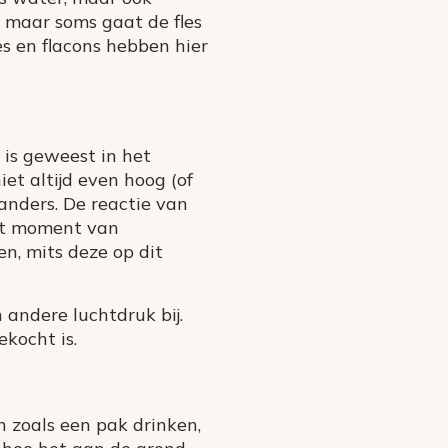
n, maar soms gaat de fles
jes en flacons hebben hier
n is geweest in het
et altijd even hoog (of
 anders. De reactie van
Het moment van
n, mits deze op dit
 andere luchtdruk bij.
ekocht is.
n zoals een pak drinken,