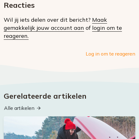
mail
Reacties
op
Wil jij iets delen over dit bericht?
Maak
social
gemakkelijk jouw account aan
of
login om te
media
reageren.
Log in om te reageren
Gerelateerde artikelen
Alle artikelen