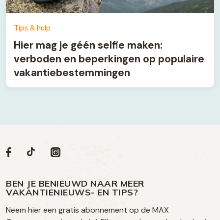
Tips & hulp
Hier mag je géén selfie maken:
verboden en beperkingen op populaire
vakantiebestemmingen
Volg
Volg
Social
Volg
Volg
ons
ons
ons
ons
media
op
op
op
BEN JE BENIEUWD NAAR MEER
op
VAKANTIENIEUWS- EN TIPS?
TikTok
Facebook
Instagram
Neem hier een gratis abonnement op de MAX
social