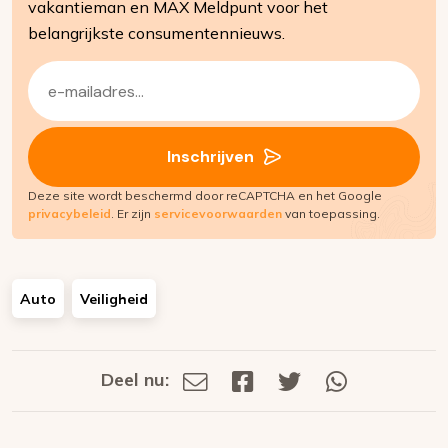
vakantieman en MAX Meldpunt voor het
belangrijkste consumentennieuws.
E-
mailadres
(Vereist)
Inschrijven
Deze site wordt beschermd door reCAPTCHA en het Google
privacybeleid
. Er zijn
servicevoorwaarden
van toepassing.
Auto
Veiligheid
Deel nu:
Deel
Deel
Deel
Deel
Deel
via
op
op
via
E-
Facebook
Twitter
Whatsapp
dit