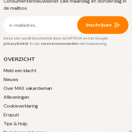
Consumentennieuwsbrief. Elke maandag en donderdag in
media
de mailbox.
E-
Inschrijven
mailadres
Deze site wordt beschermd door reCAPTCHA en het Google
(Vereist)
privacybeleid
. Er zijn
servicevoorwaarden
van toepassing.
OVERZICHT
Meld een klacht
Nieuws
Over MAX vakantieman
Afleveringen
Cookieverklaring
Eropuit
Tips & Hulp