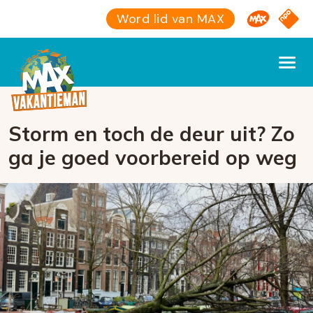
Omroep M
NPO S
Word lid van MAX
Storm en toch de deur uit? Zo
ga je goed voorbereid op weg