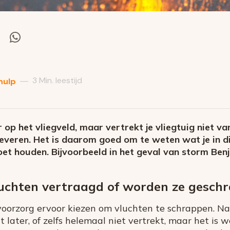
el
Deel
via
itter
Whatsapp
3 Min. leestijd
—
hulp
ar op het vliegveld, maar vertrekt je vliegtuig niet
everen. Het is daarom goed om te weten wat je in d
et houden. Bijvoorbeeld in het geval van storm Benj
chten vertraagd of worden ze geschra
oorzorg ervoor kiezen om vluchten te schrappen. Nat
ht later, of zelfs helemaal niet vertrekt, maar het is 