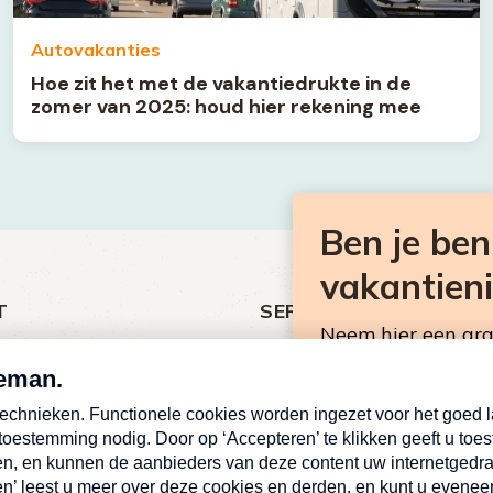
Autovakanties
Hoe zit het met de vakantiedrukte in de
zomer van 2025: houd hier rekening mee
Ben je be
vakantien
T
SERVICE
Neem hier een gr
ht
Over Omroep MAX
Consumentennieuw
MAX Vandaag
mailbox.
antieman
MAX Meldpunt
E-
Pers
mailadres
ing
Contact