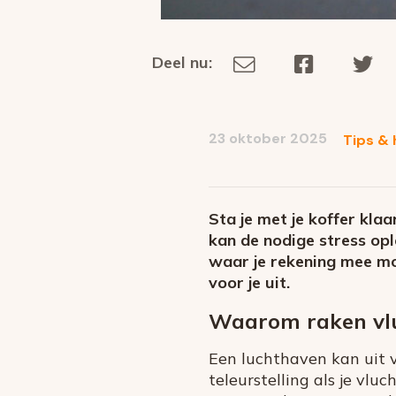
Deel nu:
Deel
Deel
De
Deel
via
op
op
dit
E-
Facebook
Tw
op
social
mail
23 oktober 2025
Tips & 
media
Sta je met je koffer kla
kan de nodige stress opl
waar je rekening mee mo
voor je uit.
Waarom raken vlu
Een luchthaven kan uit v
teleurstelling als je vluc