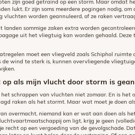
loten zijn goed getraind op een storm. Maar omdat h
nden lukt. Er zijn soms meerdere pogingen nodig, om di
 vluchten worden geannuleerd, of ze raken vertraa
t landen sommige zaken extra worden gecontroleer
bagage uit het vliegtuig kan worden gehaald. Deze 
tregelen moet een vliegveld zoals Schiphol ruimte
s de wind te sterk is, kunnen overvliegende vliegtui
wijken.
 op als mijn vlucht door storm is gea
at het schrappen van vluchten niet zomaar. En is het 
gd raken als het stormt. Maar wat moet je doen als 
e van overmacht, niemand kan er wat aan doen als he
uchtvaartmaatschappij om ligt, krijg je geen (volled
 je recht op een vergoeding van de gevolgschade. Da