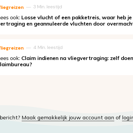
3 Min. leestijd
—
liegreizen
ees ook:
Losse vlucht of een pakketreis, waar heb je
vertraging en geannuleerde vluchten door overmach
4 Min. leestijd
—
liegreizen
ees ook:
Claim indienen na vliegvertraging: zelf doen
claimbureau?
t bericht?
Maak gemakkelijk jouw account aan
of
logi