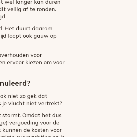
et wel langer kan duren
t veilig af te ronden.
gd.
d. Het duurt daarom
tijd loopt ook gauw op
 overhouden voor
gen ervoor kiezen om voor
nnuleerd?
ook niet zo gek dat
je vlucht niet vertrekt?
t stormt. Omdat het dus
ige) vergoeding voor de
t kunnen de kosten voor