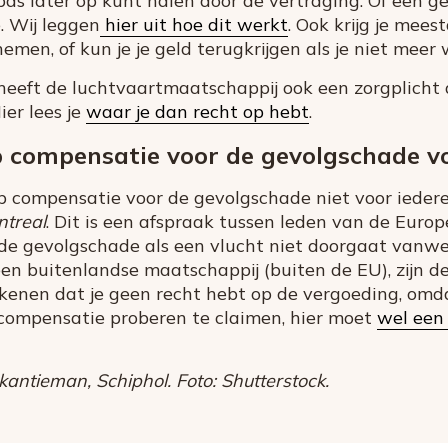
 pas later op kunt halen door de vertraging. Of een 
 Wij leggen
hier uit hoe dit werkt
. Ook krijg je mees
emen, of kun je je geld terugkrijgen als je niet meer w
eeft de luchtvaartmaatschappij ook een zorgplicht a
ier lees je
waar je dan recht op hebt
.
p compensatie voor de gevolgschade v
p compensatie voor de gevolgschade niet voor iedere
treal
. Dit is een afspraak tussen leden van de Europ
de gevolgschade als een vlucht niet doorgaat vanwe
en buitenlandse maatschappij (buiten de EU), zijn de 
kenen dat je geen recht hebt op de vergoeding, omdat
 compensatie proberen te claimen, hier moet
wel een 
antieman, Schiphol. Foto: Shutterstock.