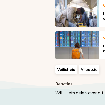
V
L
V
L
Veiligheid
Vliegtuig
Reacties
Wil jij iets delen over di