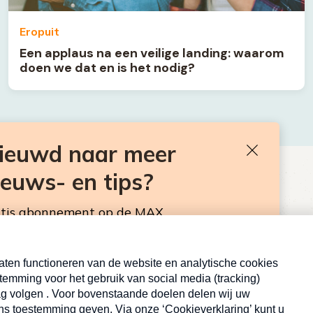
Eropuit
Een applaus na een veilige landing: waarom
doen we dat en is het nodig?
nieuwd naar meer
Sluiten
ieuws- en tips?
BEN JE BENIEUWD NAAR MEER
VAKANTIENIEUWS- EN TIPS?
atis abonnement op de MAX
sbrief. Elke maandag en donderdag in de
Neem hier een gratis abonnement op de MAX
Consumentennieuwsbrief. Elke maandag en donderdag in
de mailbox.
Inschrijven
E-
Inschrijven