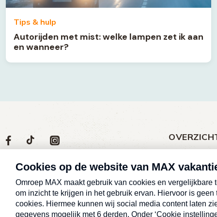
Tips & hulp
Autorijden met mist: welke lampen zet ik aan
en wanneer?
OVERZICH
Volg
Social
Volg
Volg
Volg
ons
media
ons
ons
ons
Meld een klac
op
social
op
op
op
Nieuws
media
Max
TikTok
Facebook
Instagram
Over MAX vak
Afleveringen
Cookieverklar