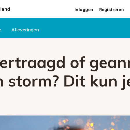
rland
Inloggen
Registreren
p
Afleveringen
vertraagd of gean
 storm? Dit kun j