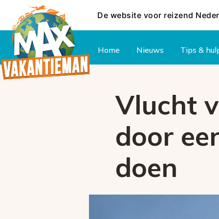
De website voor reizend Nede
Hoofdmenu
Home
Nieuws
Tips & hul
Vlucht 
door een
doen