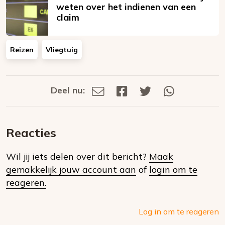
weten over het indienen van een
claim
Reizen
Vliegtuig
Deel nu:
Deel
Deel
Deel
Deel
Deel
via
op
op
via
E-
Facebook
Twitter
Whatsapp
dit
mail
Reacties
op
Wil jij iets delen over dit bericht?
Maak
social
gemakkelijk jouw account aan
of
login om te
media
reageren.
Log in om te reageren