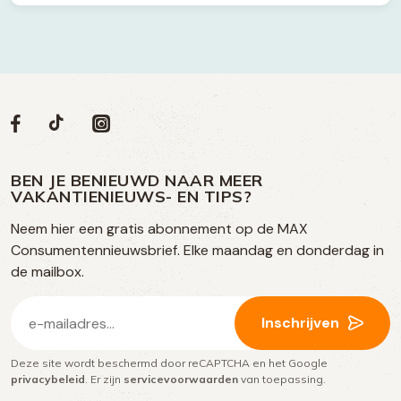
Volg
Volg
Social
Volg
Volg
ons
ons
ons
ons
media
op
op
op
BEN JE BENIEUWD NAAR MEER
op
VAKANTIENIEUWS- EN TIPS?
TikTok
Facebook
Instagram
Neem hier een gratis abonnement op de MAX
social
Consumentennieuwsbrief. Elke maandag en donderdag in
media
de mailbox.
E-
Inschrijven
mailadres
Deze site wordt beschermd door reCAPTCHA en het Google
(Vereist)
privacybeleid
. Er zijn
servicevoorwaarden
van toepassing.