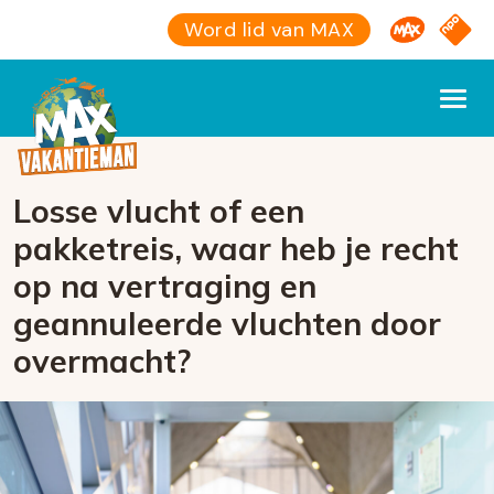
Omroep M
NPO S
Word lid van MAX
Losse vlucht of een
pakketreis, waar heb je recht
op na vertraging en
geannuleerde vluchten door
overmacht?