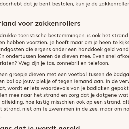
e doorhebt dat je bent bestolen, kun je de zakkenroll
rland voor zakkenrollers
rukke toeristische bestemmingen, is ook het strand 
ten hebben voorzien. Je hoeft maar om je heen te kij
randgasten die ergens onder een handdoek geld van
. En ondertussen loeren de dieven mee. Even snel afko
aten? Weg zijn je tas, zonnebril en telefoon.
 een groepje dieven met een voetbal tussen de badga
een bal op jouw plekje of tegen iemand aan. In de ve
aat, wordt er iets waardevols van je badlaken gepak
len mee naar het strand en zorg dat je datgene wat
j afleiding, hoe lastig misschien ook op een strand, al
t strand, niet om te zwemmen in de zee, maar om na 
.
kans dat je wordt gerold