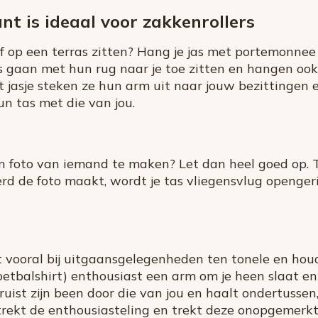
nt is ideaal voor zakkenrollers
of op een terras zitten? Hang je jas met portemonnee
s gaan met hun rug naar je toe zitten en hangen ook
t jasje steken ze hun arm uit naar jouw bezittinge
un tas met die van jou.
foto van iemand te maken? Let dan heel goed op. Te
d de foto maakt, wordt je tas vliegensvlug opengeri
t vooral bij uitgaansgelegenheden ten tonele en hou
voetbalshirt) enthousiast een arm om je heen slaat e
ruist zijn been door die van jou en haalt ondertussen
rekt de enthousiasteling en trekt deze onopgemerkt 