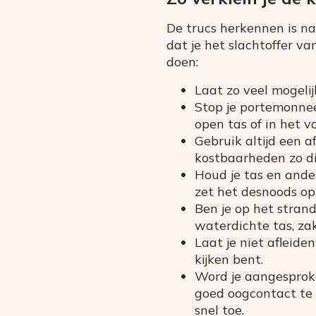
De trucs herkennen is na
dat je het slachtoffer va
doen:
Laat zo veel mogelij
Stop je portemonnee,
open tas of in het v
Gebruik altijd een af
kostbaarheden zo dic
Houd je tas en ander
zet het desnoods op 
Ben je op het stran
waterdichte tas, zak
Laat je niet afleide
kijken bent.
Word je aangesproke
goed oogcontact te 
snel toe.