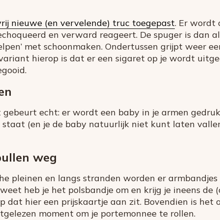
ij nieuwe (en vervelende) truc toegepast
. Er wordt
 gechoqueerd en verward reageert. De spuger is dan 
helpen’ met schoonmaken. Ondertussen grijpt weer ee
ariant hierop is dat er een sigaret op je wordt uitge
egooid.
en
gebeurt echt: er wordt een baby in je armen gedrukt. 
staat (en je de baby natuurlijk niet kunt laten valle
ullen weg
che pleinen en langs stranden worden er armbandjes 
weet heb je het polsbandje om en krijg je ineens de 
 dat hier een prijskaartje aan zit. Bovendien is he
uitgelezen moment om je portemonnee te rollen.