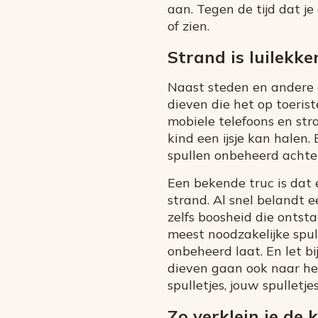
aan. Tegen de tijd dat j
of zien.
Strand is luilekke
Naast steden en andere d
dieven die het op toeris
mobiele telefoons en st
kind een ijsje kan halen
spullen onbeheerd achterl
Een bekende truc is dat
strand. Al snel belandt 
zelfs boosheid die ontst
meest noodzakelijke spul
onbeheerd laat. En let bi
dieven gaan ook naar he
spulletjes, jouw spulletjes
Zo verklein je de 