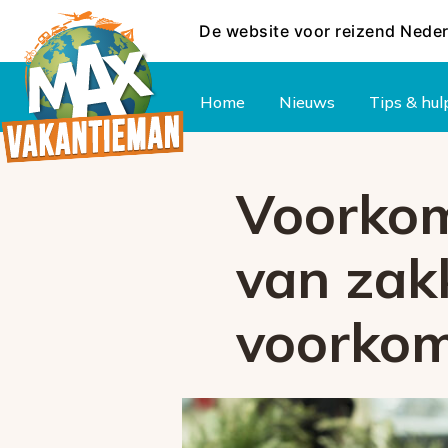
De website voor reizend Nede
Hoofdmenu
Home
Nieuws
Tips & hul
Voorkom
van zakk
voorkom