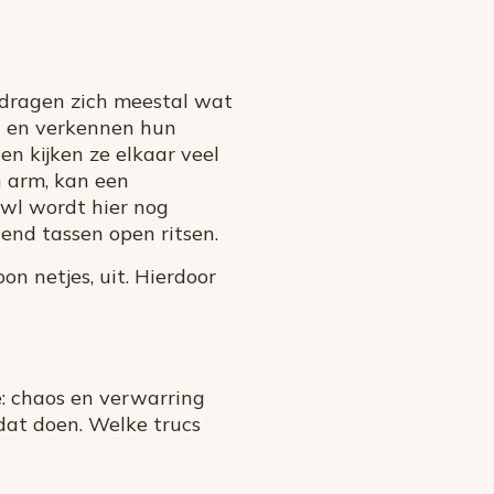
edragen zich meestal wat
d en verkennen hun
n kijken ze elkaar veel
n arm, kan een
awl wordt hier nog
end tassen open ritsen.
on netjes, uit. Hierdoor
de: chaos en verwarring
 dat doen. Welke trucs