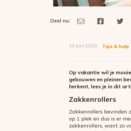
Deel nu:
Deel
Deel
De
Deel
via
op
op
dit
E-
Facebook
Tw
op
social
mail
23 juni 2023
Tips & hulp
media
Op vakantie wil je mooi
gebouwen en pleinen bew
herkent, lees je in dit art
Zakkenrollers
Zakkenrollers bevinden zi
op 1 plek en dus is er m
zakkenrollers, want zo v