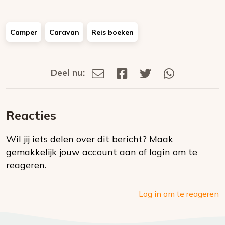
Camper
Caravan
Reis boeken
Deel nu:
Deel
Deel
Deel
Deel
Deel
via
op
op
via
E-
Facebook
Twitter
Whatsapp
dit
mail
Reacties
op
Wil jij iets delen over dit bericht?
Maak
social
gemakkelijk jouw account aan
of
login om te
media
reageren.
Log in om te reageren