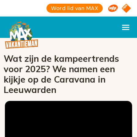
Omroep M
NPO S
Word lid van MAX
Wat zijn de kampeertrends
voor 2025? We namen een
kijkje op de Caravana in
Leeuwarden