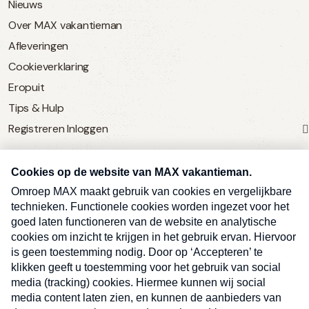
Nieuws
Over MAX vakantieman
Afleveringen
Cookieverklaring
Eropuit
Tips & Hulp
Registreren
Inloggen
SERVICE
Over Omroep MAX
MAX Vandaag
MAX Meldpunt
Pers
Contact
Algemene voorwaarden