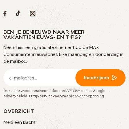
Volg
Volg
Social
Volg
Volg
ons
ons
ons
ons
media
op
op
op
BEN JE BENIEUWD NAAR MEER
op
VAKANTIENIEUWS- EN TIPS?
TikTok
Facebook
Instagram
Neem hier een gratis abonnement op de MAX
social
Consumentennieuwsbrief. Elke maandag en donderdag in
media
de mailbox.
E-
Inschrijven
mailadres
Deze site wordt beschermd door reCAPTCHA en het Google
(Vereist)
privacybeleid
. Er zijn
servicevoorwaarden
van toepassing.
OVERZICHT
Meld een klacht