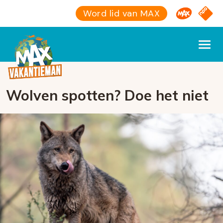
Omroep M
NPO S
Word lid van MAX
Wolven spotten? Doe het niet