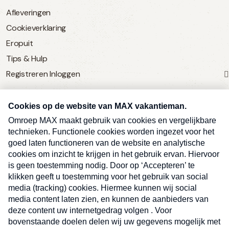
Afleveringen
Cookieverklaring
Eropuit
Tips & Hulp
Registreren
Inloggen
SERVICE
Over Omroep MAX
MAX Vandaag
MAX Meldpunt
Pers
Contact
Algemene voorwaarden
Ben je benieuwd naar meer
Sluite
Privacyverklaring
vakantienieuws- en tips?