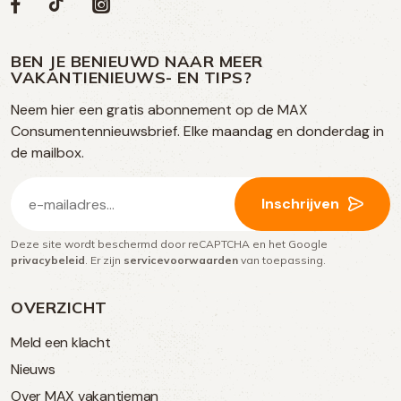
Volg
Volg
Social
Volg
Volg
ons
ons
ons
ons
media
op
op
op
BEN JE BENIEUWD NAAR MEER
op
VAKANTIENIEUWS- EN TIPS?
TikTok
Facebook
Instagram
Neem hier een gratis abonnement op de MAX
social
Consumentennieuwsbrief. Elke maandag en donderdag in
media
de mailbox.
E-
Inschrijven
mailadres
Deze site wordt beschermd door reCAPTCHA en het Google
(Vereist)
privacybeleid
. Er zijn
servicevoorwaarden
van toepassing.
OVERZICHT
Meld een klacht
Nieuws
Over MAX vakantieman