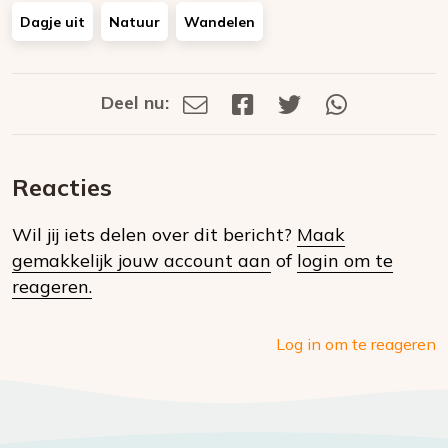
Dagje uit
Natuur
Wandelen
Deel nu:
Deel
Deel
Deel
Deel
Deel
via
op
op
via
E-
Facebook
Twitter
Whatsapp
dit
mail
Reacties
op
Wil jij iets delen over dit bericht?
Maak
social
gemakkelijk jouw account aan
of
login om te
media
reageren.
Log in om te reageren