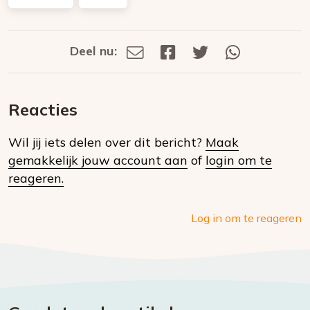
Deel nu:
Deel
Deel
Deel
Deel
Deel
via
op
op
via
E-
Facebook
Twitter
Whatsapp
dit
mail
Reacties
op
Wil jij iets delen over dit bericht?
Maak
social
gemakkelijk jouw account aan
of
login om te
media
reageren.
Log in om te reageren