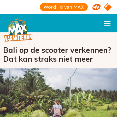
Omroep M
NPO S
Word lid van MAX
Bali op de scooter verkennen?
Dat kan straks niet meer