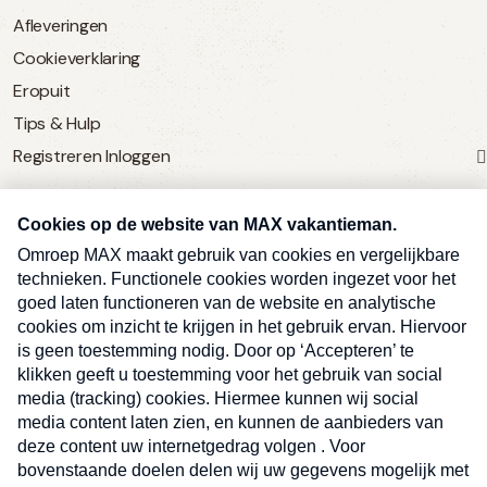
Afleveringen
Cookieverklaring
Eropuit
Tips & Hulp
Registreren
Inloggen
SERVICE
Over Omroep MAX
MAX Vandaag
MAX Meldpunt
Pers
Contact
Algemene voorwaarden
Ben je benieuwd naar meer
Sluite
Privacyverklaring
vakantienieuws- en tips?