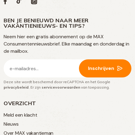
Volg
Volg
Social
Volg
Volg
ons
ons
ons
ons
media
op
op
op
BEN JE BENIEUWD NAAR MEER
op
VAKANTIENIEUWS- EN TIPS?
TikTok
Facebook
Instagram
Neem hier een gratis abonnement op de MAX
social
Consumentennieuwsbrief. Elke maandag en donderdag in
media
de mailbox.
E-
Inschrijven
mailadres
Deze site wordt beschermd door reCAPTCHA en het Google
(Vereist)
privacybeleid
. Er zijn
servicevoorwaarden
van toepassing.
OVERZICHT
Meld een klacht
Nieuws
Over MAX vakantieman