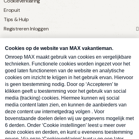
Cookieverklaring
Eropuit
Tips & Hulp
Registreren
Inloggen
SERVICE
Over Omroep MAX
MAX Vandaag
MAX Meldpunt
Pers
Contact
Algemene voorwaarden
Ben je benieuwd naar meer
Sluite
Privacyverklaring
vakantienieuws- en tips?
Kwetsbaarheid melden
Registreren
Inloggen
E-