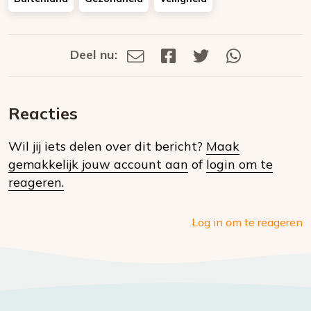
Deel nu:
Deel
Deel
Deel
Deel
Deel
via
op
op
via
E-
Facebook
Twitter
Whatsapp
dit
mail
Reacties
op
Wil jij iets delen over dit bericht?
Maak
social
gemakkelijk jouw account aan
of
login om te
media
reageren.
Log in om te reageren