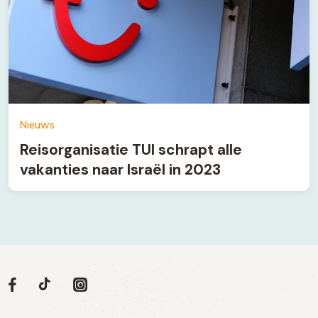
Nieuws
Reisorganisatie TUI schrapt alle
vakanties naar Israël in 2023
Volg
Volg
Social
Volg
Volg
ons
ons
ons
ons
media