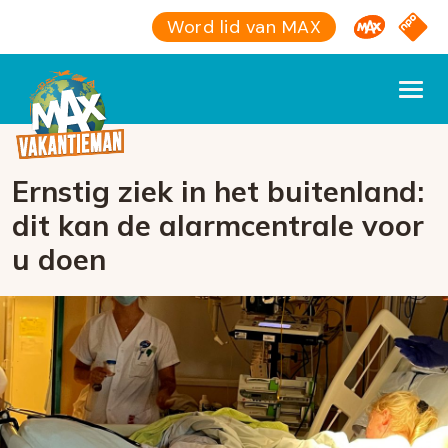
Omroep M
NPO S
Word lid van MAX
Ernstig ziek in het buitenland:
dit kan de alarmcentrale voor
u doen