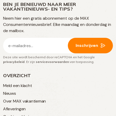
op
op
op
BEN JE BENIEUWD NAAR MEER
op
VAKANTIENIEUWS- EN TIPS?
TikTok
Facebook
Instagram
Neem hier een gratis abonnement op de MAX
social
Consumentennieuwsbrief. Elke maandag en donderdag in
media
de mailbox.
E-
Inschrijven
mailadres
Deze site wordt beschermd door reCAPTCHA en het Google
(Vereist)
privacybeleid
. Er zijn
servicevoorwaarden
van toepassing.
OVERZICHT
Meld een klacht
Nieuws
Over MAX vakantieman
Afleveringen