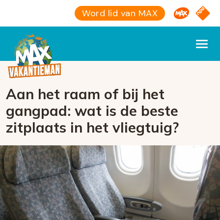
Omroep M
NPO S
Word lid van MAX
Aan het raam of bij het
gangpad: wat is de beste
zitplaats in het vliegtuig?