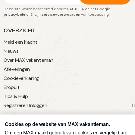
Deze site wordt beschermd door reCAPTCHA en het Google
(Vereist)
privacybeleid
. Er zijn
servicevoorwaarden
van toepassing.
OVERZICHT
Meld een klacht
Nieuws
Over MAX vakantieman
Afleveringen
Cookieverklaring
Eropuit
Tips & Hulp
Registreren
Inloggen
SERVICE
Over Omroep MAX