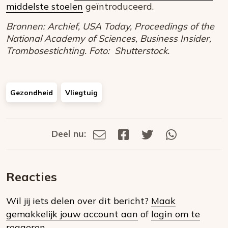
middelste stoelen
geïntroduceerd.
Bronnen: Archief, USA Today, Proceedings of the
National Academy of Sciences, Business Insider,
Trombosestichting. Foto: Shutterstock.
Gezondheid
Vliegtuig
Deel nu:
Deel
Deel
Deel
Deel
Deel
via
op
op
via
E-
Facebook
Twitter
Whatsapp
dit
mail
Reacties
op
Wil jij iets delen over dit bericht?
Maak
social
gemakkelijk jouw account aan
of
login om te
media
reageren.