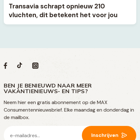
Transavia schrapt opnieuw 210
vluchten, dit betekent het voor jou
Volg
Volg
Social
Volg
Volg
ons
ons
ons
ons
media
op
op
op
BEN JE BENIEUWD NAAR MEER
op
VAKANTIENIEUWS- EN TIPS?
TikTok
Facebook
Instagram
Neem hier een gratis abonnement op de MAX
social
Consumentennieuwsbrief. Elke maandag en donderdag in
media
de mailbox.
E-
Inschrijven
mailadres