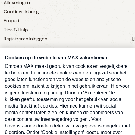
Afleveringen
Cookieverklaring
Eropuit
Tips & Hulp
Registreren
Inloggen
SERVICE
Over Omroep MAX
MAX Vandaag
MAX Meldpunt
Pers
Contact
Algemene voorwaarden
Ben je benieuwd naar meer
Sluite
Privacyverklaring
vakantienieuws- en tips?
Kwetsbaarheid melden