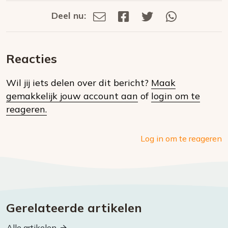
Deel nu:
Deel
Deel
Deel
Deel
Deel
via
op
op
via
E-
Facebook
Twitter
Whatsapp
dit
mail
Reacties
op
Wil jij iets delen over dit bericht?
Maak
social
gemakkelijk jouw account aan
of
login om te
media
reageren.
Log in om te reageren
Gerelateerde artikelen
Alle artikelen