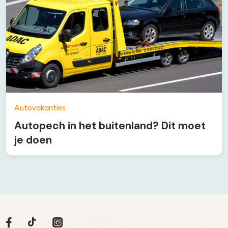
Autovakanties
Autopech in het buitenland? Dit moet
je doen
Volg
Volg
Social
Volg
Volg