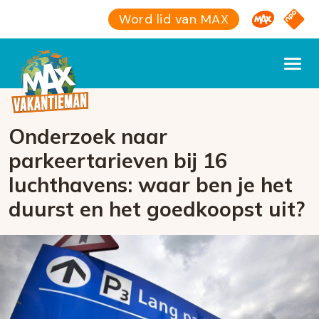
Omroep M
NPO S
Word lid van MAX
Onderzoek naar
parkeertarieven bij 16
luchthavens: waar ben je het
duurst en het goedkoopst uit?