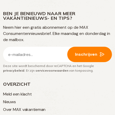
ons
ons
ons
ons
media
op
op
op
BEN JE BENIEUWD NAAR MEER
op
VAKANTIENIEUWS- EN TIPS?
TikTok
Facebook
Instagram
Neem hier een gratis abonnement op de MAX
social
Consumentennieuwsbrief. Elke maandag en donderdag in
media
de mailbox.
E-
Inschrijven
mailadres
Deze site wordt beschermd door reCAPTCHA en het Google
(Vereist)
privacybeleid
. Er zijn
servicevoorwaarden
van toepassing.
OVERZICHT
Meld een klacht
Nieuws
Over MAX vakantieman