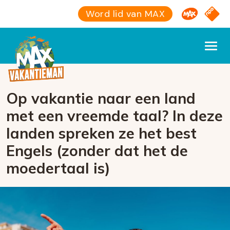
Omroep M
NPO S
Word lid van MAX
Op vakantie naar een land
met een vreemde taal? In deze
landen spreken ze het best
Engels (zonder dat het de
moedertaal is)