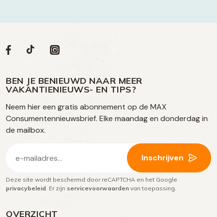
Volg
Volg
Social
Volg
Volg
ons
ons
ons
ons
media
op
op
op
BEN JE BENIEUWD NAAR MEER
op
VAKANTIENIEUWS- EN TIPS?
TikTok
Facebook
Instagram
Neem hier een gratis abonnement op de MAX
social
Consumentennieuwsbrief. Elke maandag en donderdag in
media
de mailbox.
E-
Inschrijven
mailadres
Deze site wordt beschermd door reCAPTCHA en het Google
(Vereist)
privacybeleid
. Er zijn
servicevoorwaarden
van toepassing.
OVERZICHT