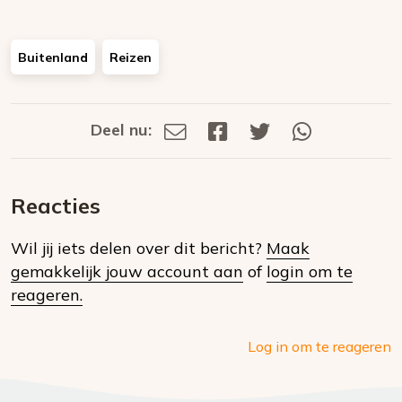
Buitenland
Reizen
Deel nu:
Deel
Deel
Deel
Deel
Deel
via
op
op
via
E-
Facebook
Twitter
Whatsapp
dit
mail
Reacties
op
Wil jij iets delen over dit bericht?
Maak
social
gemakkelijk jouw account aan
of
login om te
media
reageren.
Log in om te reageren